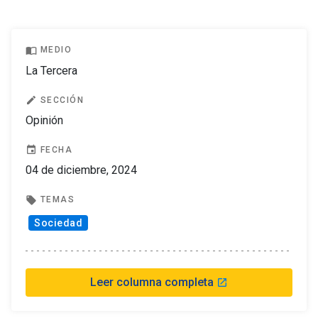
import_contacts
MEDIO
La Tercera
edit
SECCIÓN
Opinión
event
FECHA
04 de diciembre, 2024
local_offer
TEMAS
Sociedad
Leer columna completa
launch