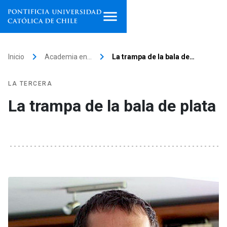
Inicio
keyboard_arrow_right
keyboard_arrow_right
Inicio
Academia en…
La trampa de la bala de…
Programas de estudio
LA TERCERA
Facultades, escuelas e
La trampa de la bala de plata
institutos
Investigación
Internacionalización
launch
Extensión
Vinculación