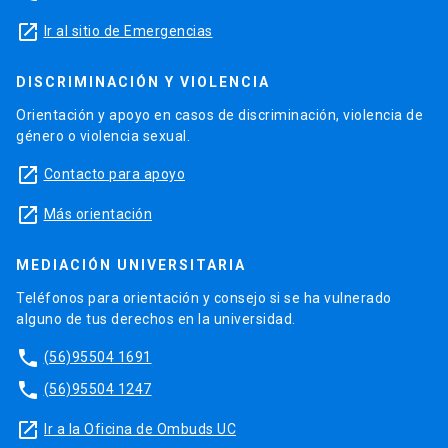
launch
Ir al sitio de Emergencias
DISCRIMINACIÓN Y VIOLENCIA
Orientación y apoyo en casos de discriminación, violencia de
género o violencia sexual.
launch
Contacto para apoyo
launch
Más orientación
MEDIACIÓN UNIVERSITARIA
Teléfonos para orientación y consejo si se ha vulnerado
alguno de tus derechos en la universidad.
phone
(56)95504 1691
phone
(56)95504 1247
launch
Ir a la Oficina de Ombuds UC