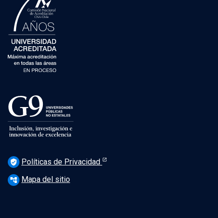
Políticas de Privacidad
verified_user
Mapa del sitio
account_tree