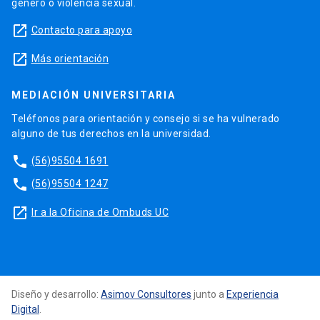
género o violencia sexual.
launch
Contacto para apoyo
launch
Más orientación
MEDIACIÓN UNIVERSITARIA
Teléfonos para orientación y consejo si se ha vulnerado
alguno de tus derechos en la universidad.
phone
(56)95504 1691
phone
(56)95504 1247
launch
Ir a la Oficina de Ombuds UC
Diseño y desarrollo:
Asimov Consultores
junto a
Experiencia
Digital
.