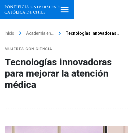
Inicio
keyboard_arrow_right
keyboard_arrow_right
Inicio
Academia en…
Tecnologías innovadoras…
Programas de estudio
MUJERES CON CIENCIA
Facultades, escuelas e
Tecnologías innovadoras
institutos
para mejorar la atención
Investigación
médica
Internacionalización
launch
Extensión
Vinculación