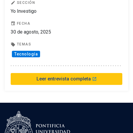
edit
SECCIÓN
Yo Investigo
event
FECHA
30 de agosto, 2025
local_offer
TEMAS
Tecnología
Leer entrevista completa
launch