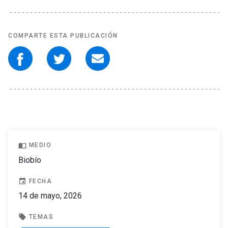
COMPARTE ESTA PUBLICACIÓN
import_contacts
MEDIO
Biobío
event
FECHA
14 de mayo, 2026
local_offer
TEMAS