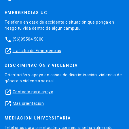
EMERGENCIAS UC
Teléfono en caso de accidente o situación que ponga en
riesgo tu vida dentro de algún campus.
phone
(56)95504 5000
launch
Ir al sitio de Emergencias
DISCRIMINACIÓN Y VIOLENCIA
Orientación y apoyo en casos de discriminación, violencia de
género o violencia sexual.
launch
Contacto para apoyo
launch
Más orientación
MEDIACIÓN UNIVERSITARIA
Teléfonos para orientación y consejo si se ha vulnerado