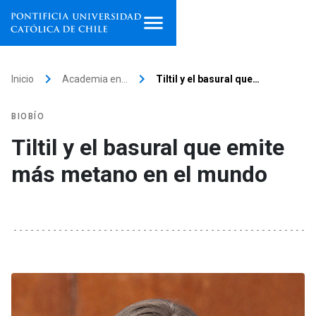
Inicio
keyboard_arrow_right
keyboard_arrow_right
Inicio
Academia en…
Tiltil y el basural que…
Programas de estudio
BIOBÍO
Facultades, escuelas e
Tiltil y el basural que emite
institutos
más metano en el mundo
Investigación
Internacionalización
launch
Extensión
Vinculación