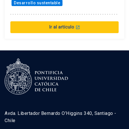
Desarrollo sustentable
Ir al artículo
launch
Avda. Libertador Bernardo O’Higgins 340, Santiago -
Chile