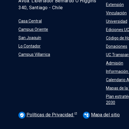
Avda. Libertador Bernardo O’Higgins
Extensión
340, Santiago - Chile
Vinculación
Casa Central
Universidad
Campus Oriente
Ediciones U
San Joaquín
Código de H
Lo Contador
Donaciones
Campus Villarrica
UC Transpar
Admisión
Información
Calendario 
Mapas de la
Plan estraté
2030
Políticas de Privacidad
Mapa del sitio
verified_user
account_tree