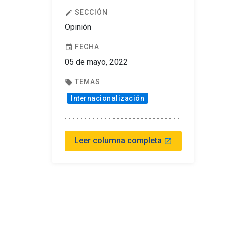
SECCIÓN
edit
Opinión
FECHA
event
05 de mayo, 2022
TEMAS
local_offer
Internacionalización
Leer columna completa
launch