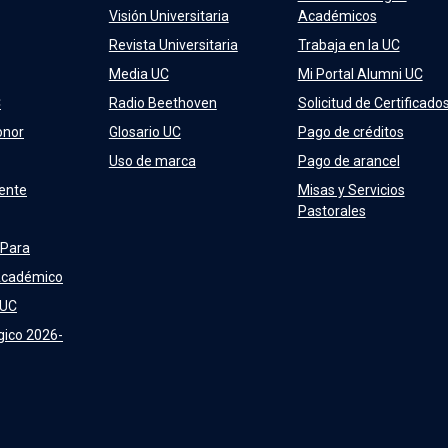
Visión Universitaria
Académicos
Revista Universitaria
Trabaja en la UC
Media UC
Mi Portal Alumni UC
C
Radio Beethoven
Solicitud de Certificado
onor
Glosario UC
Pago de créditos
Uso de marca
Pago de arancel
ente
Misas y Servicios
Pastorales
 Para
Académico
 UC
gico 2026-