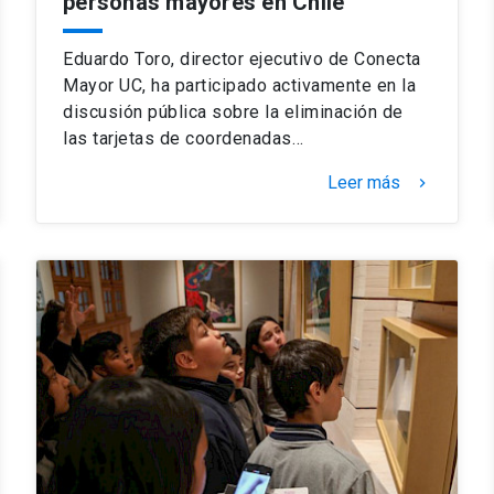
personas mayores en Chile
Eduardo Toro, director ejecutivo de Conecta
Mayor UC, ha participado activamente en la
discusión pública sobre la eliminación de
las tarjetas de coordenadas…
Leer más
keyboard_arrow_right