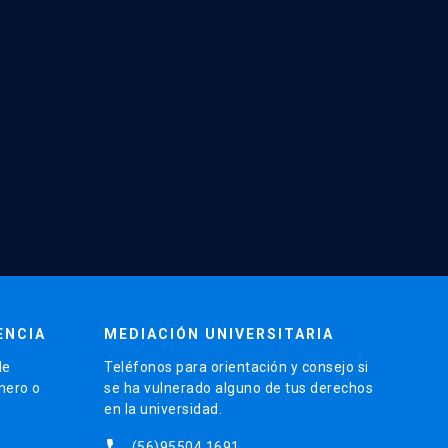
ENCIA
MEDIACIÓN UNIVERSITARIA
de
Teléfonos para orientación y consejo si
énero o
se ha vulnerado alguno de tus derechos
en la universidad.
phone
(56)95504 1691