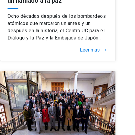
un llamado a la paz
Ocho décadas después de los bombardeos
atómicos que marcaron un antes y un
después en la historia, el Centro UC para el
Diálogo y la Paz y la Embajada de Japón…
Leer más
keyboard_arrow_right