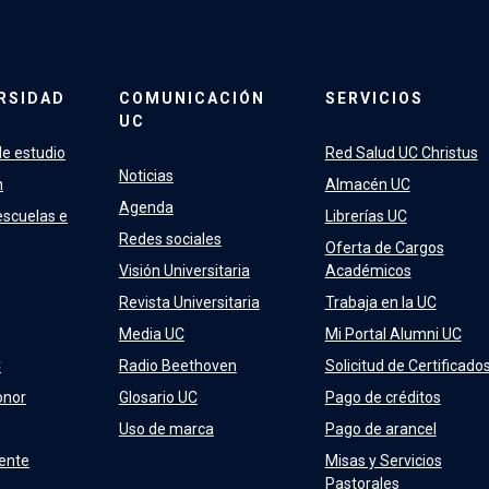
RSIDAD
COMUNICACIÓN
SERVICIOS
UC
e estudio
Red Salud UC Christus
Noticias
n
Almacén UC
Agenda
escuelas e
Librerías UC
Redes sociales
Oferta de Cargos
Visión Universitaria
Académicos
Revista Universitaria
Trabaja en la UC
Media UC
Mi Portal Alumni UC
C
Radio Beethoven
Solicitud de Certificado
onor
Glosario UC
Pago de créditos
Uso de marca
Pago de arancel
ente
Misas y Servicios
Pastorales