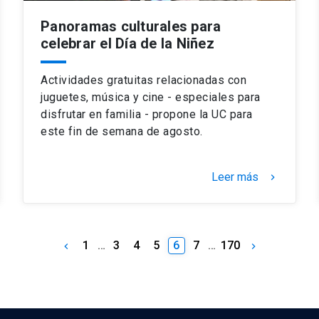
Panoramas culturales para
celebrar el Día de la Niñez
Actividades gratuitas relacionadas con
juguetes, música y cine - especiales para
disfrutar en familia - propone la UC para
este fin de semana de agosto.
Leer más
keyboard_arrow_right
1
…
3
4
5
6
7
…
170
keyboard_arrow_left
keyboard_arrow_right