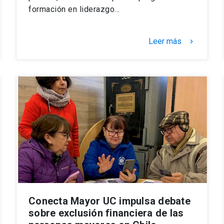
formación en liderazgo…
Leer más
keyboard_arrow_right
Conecta Mayor UC impulsa debate
sobre exclusión financiera de las