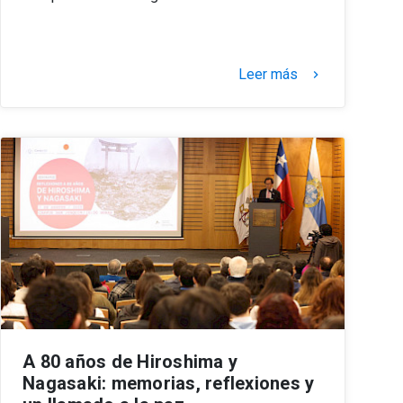
Leer más
keyboard_arrow_right
A 80 años de Hiroshima y
Nagasaki: memorias, reflexiones y