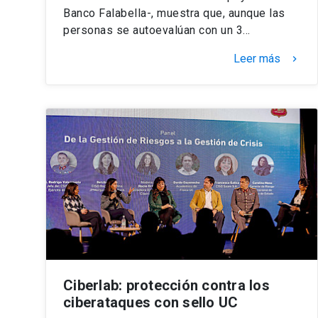
Banco Falabella-, muestra que, aunque las
personas se autoevalúan con un 3…
Leer más
keyboard_arrow_right
Ciberlab: protección contra los
ciberataques con sello UC