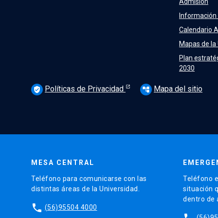
Admisión
Información
Calendario 
Mapas de la
Plan estraté
2030
Políticas de Privacidad
Mapa del sitio
verified_user
account_tree
MESA CENTRAL
EMERGE
Teléfono para comunicarse con las
Teléfono e
distintas áreas de la Universidad.
situación 
dentro de
phone
(56)95504 4000
phone
(56)9