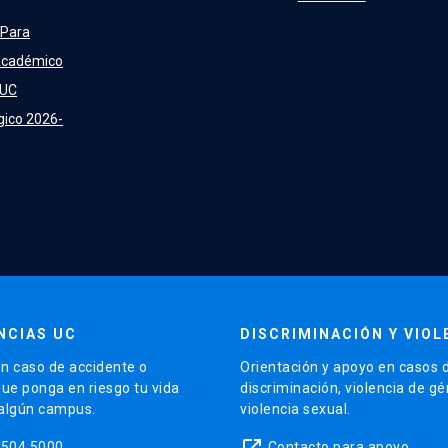
 Para
Académico
 UC
gico 2026-
NCIAS UC
DISCRIMINACIÓN Y VIOL
n caso de accidente o
Orientación y apoyo en casos 
que ponga en riesgo tu vida
discriminación, violencia de g
 algún campus.
violencia sexual.
launch
5504 5000
Contacto para apoyo