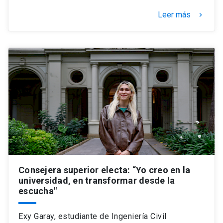
Leer más
keyboard_arrow_right
Consejera superior electa: “Yo creo en la
universidad, en transformar desde la
escucha"
Exy Garay, estudiante de Ingeniería Civil