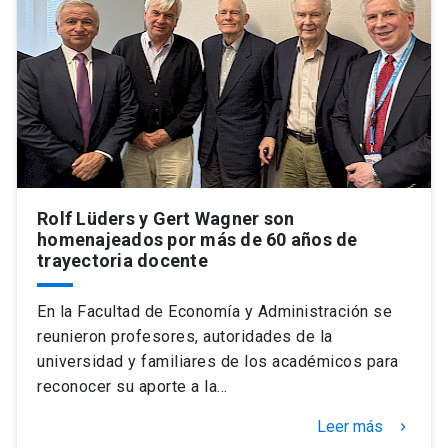
Universidad
keyboard_arrow_down
Información para
Futuros estudiantes
Go to english site
launch
Estudiantes
ACCESOS DIRECTOS
Admisión
launch
Académicos
Rolf Lüders y Gert Wagner son
homenajeados por más de 60 años de
Mi Cuenta UC
launch
trayectoria docente
Personal
Correo UC
launch
launch
Alumni
En la Facultad de Economía y Administración se
reunieron profesores, autoridades de la
Mi Portal UC
launch
Padres y familia
universidad y familiares de los académicos para
Medios
Biblioteca
launch
reconocer su aporte a la…
launch
Vecinos
Leer más
keyboard_arrow_right
Donaciones
launch