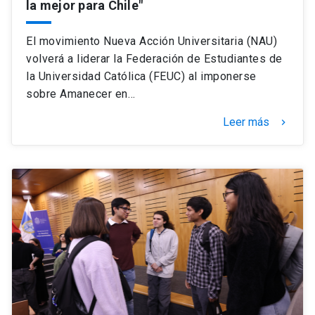
la mejor para Chile"
El movimiento Nueva Acción Universitaria (NAU)
volverá a liderar la Federación de Estudiantes de
la Universidad Católica (FEUC) al imponerse
sobre Amanecer en…
Leer más
keyboard_arrow_right