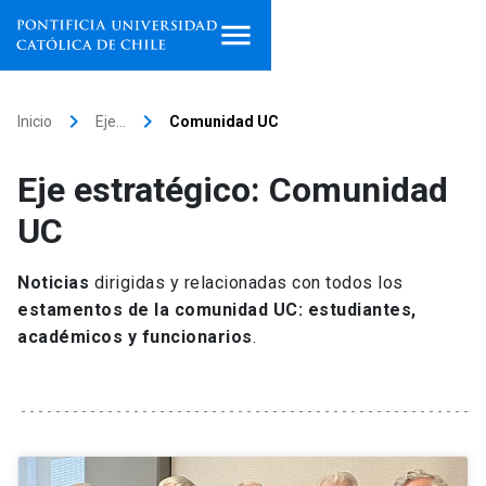
Inicio
keyboard_arrow_right
keyboard_arrow_right
Inicio
Eje…
Comunidad UC
Programas de estudio
Eje estratégico: Comunidad
Facultades, escuelas e
UC
institutos
Noticias
dirigidas y relacionadas con todos los
Investigación
estamentos de la comunidad UC: estudiantes,
académicos y funcionarios
.
Internacionalización
launch
Extensión
Vinculación