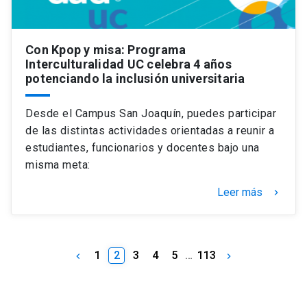
Con Kpop y misa: Programa
Interculturalidad UC celebra 4 años
potenciando la inclusión universitaria
Desde el Campus San Joaquín, puedes participar
de las distintas actividades orientadas a reunir a
estudiantes, funcionarios y docentes bajo una
misma meta:
Leer más
keyboard_arrow_right
1
2
3
4
5
…
113
keyboard_arrow_left
keyboard_arrow_right