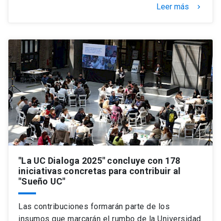
Leer más
keyboard_arrow_right
"La UC Dialoga 2025" concluye con 178
iniciativas concretas para contribuir al
"Sueño UC"
Las contribuciones formarán parte de los
insumos que marcarán el rumbo de la Universidad