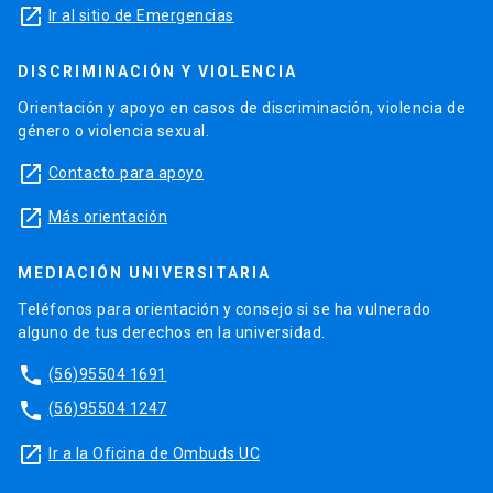
launch
Ir al sitio de Emergencias
DISCRIMINACIÓN Y VIOLENCIA
Orientación y apoyo en casos de discriminación, violencia de
género o violencia sexual.
launch
Contacto para apoyo
launch
Más orientación
MEDIACIÓN UNIVERSITARIA
Teléfonos para orientación y consejo si se ha vulnerado
alguno de tus derechos en la universidad.
phone
(56)95504 1691
phone
(56)95504 1247
launch
Ir a la Oficina de Ombuds UC