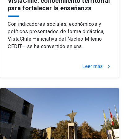
VistaChile: conocimiento territorial
para fortalecer la enseñanza
Con indicadores sociales, económicos y
políticos presentados de forma didáctica,
VistaChile —iniciativa del Núcleo Milenio
CEDIT— se ha convertido en una…
Leer más
keyboard_arrow_right