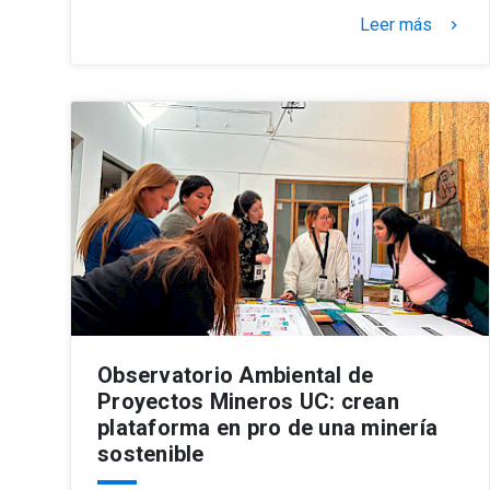
Leer más
keyboard_arrow_right
Observatorio Ambiental de
Proyectos Mineros UC: crean
plataforma en pro de una minería
sostenible