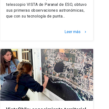
telescopio VISTA de Paranal de ESO, obtuvo
sus primeras observaciones astronómicas,
que con su tecnología de punta…
Leer más
keyboard_arrow_right