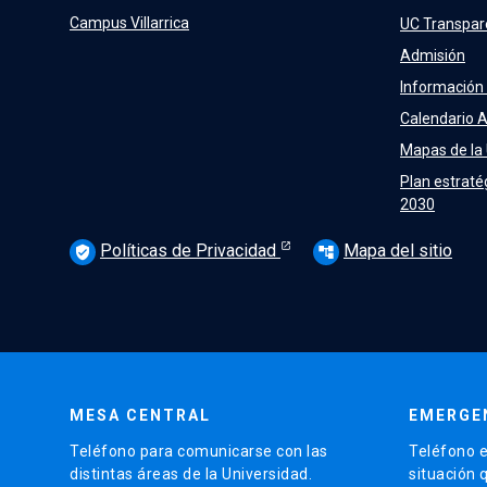
Campus Villarrica
UC Transpar
Admisión
Información
Calendario 
Mapas de la
Plan estraté
2030
Políticas de Privacidad
Mapa del sitio
verified_user
account_tree
MESA CENTRAL
EMERGE
Teléfono para comunicarse con las
Teléfono e
distintas áreas de la Universidad.
situación 