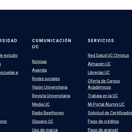
RSIDAD
COMUNICACIÓN
SERVICIOS
UC
e estudio
Red Salud UC Christus
Noticias
n
Almacén UC
Agenda
escuelas e
Librerías UC
Redes sociales
Oferta de Cargos
Visión Universitaria
Académicos
Revista Universitaria
Trabaja en la UC
Media UC
Mi Portal Alumni UC
C
Radio Beethoven
Solicitud de Certificado
onor
Glosario UC
Pago de créditos
Uso de marca
Pago de arancel