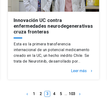
Innovación UC contra
enfermedades neurodegenerativas
cruza fronteras
Esta es la primera transferencia
internacional de un potencial medicamento
creado en la UC, un hecho inédito Chile. Se
trata de Neurotinib, desarrollado por…
Leer más
keyboard_arrow_right
1
2
3
4
5
…
103
keyboard_arrow_left
keyboard_arrow_right