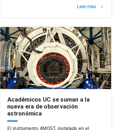
Leer más
keyboard_arrow_right
Académicos UC se suman a la
nueva era de observación
astronómica
El instrumento 4MOST, instalado en el