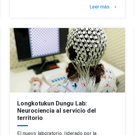
Leer más
keyboard_arrow_right
Longkotukun Dungu Lab:
Neurociencia al servicio del
territorio
El nuevo laboratorio, liderado por la