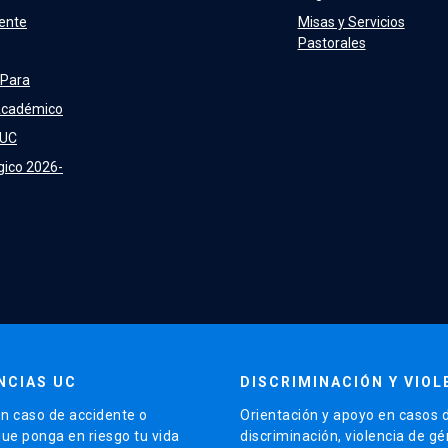
ente
Misas y Servicios
Pastorales
 Para
Académico
 UC
gico 2026-
NCIAS UC
DISCRIMINACIÓN Y VIOL
n caso de accidente o
Orientación y apoyo en casos 
que ponga en riesgo tu vida
discriminación, violencia de g