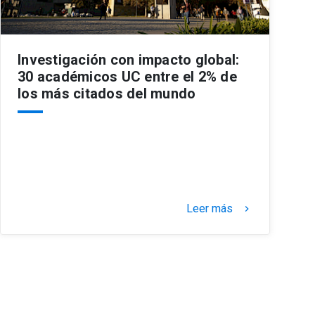
Investigación con impacto global:
30 académicos UC entre el 2% de
los más citados del mundo
Leer más
keyboard_arrow_right