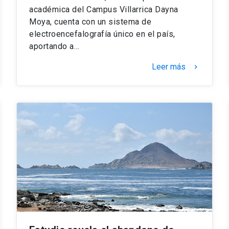
académica del Campus Villarrica Dayna
Moya, cuenta con un sistema de
electroencefalografía único en el país,
aportando a…
Leer más
keyboard_arrow_right