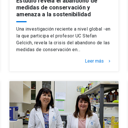
Estudio revela el abandono de
medidas de conservación y
amenaza a la sostenibilidad
Una investigación reciente a nivel global -en
la que participa el profesor UC Stefan
Gelcich, revela la crisis del abandono de las
medidas de conservación en…
Leer más
keyboard_arrow_right