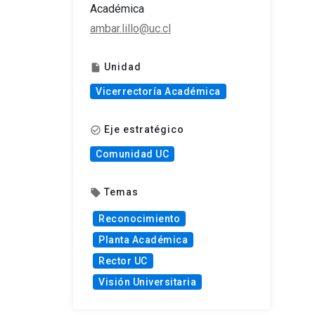
Académica
ambar.lillo@uc.cl
Unidad
insert_drive_file
Vicerrectoría Académica
Eje estratégico
check_circle_outline
Comunidad UC
Temas
local_offer
Reconocimiento
Planta Académica
Rector UC
Visión Universitaria