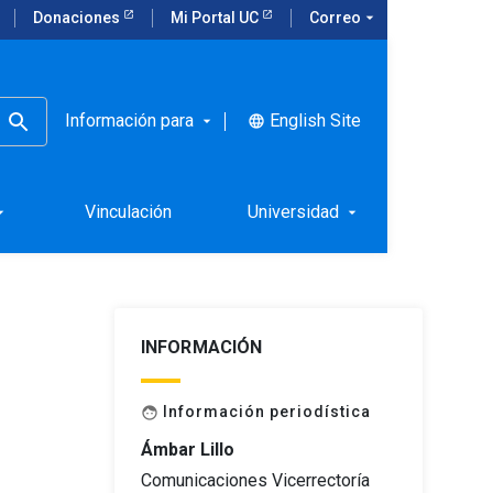
Donaciones
Mi Portal UC
Correo
arrow_drop_down
Información para
English Site
language
arrow_drop_down
Vinculación
Universidad
rop_down
arrow_drop_down
INFORMACIÓN
Información periodística
face
Ámbar Lillo
Comunicaciones Vicerrectoría