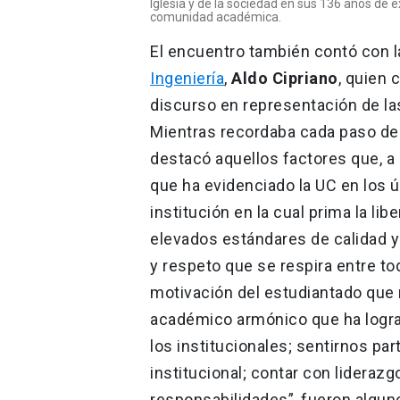
Iglesia y de la sociedad en sus 136 años de ex
comunidad académica.
El encuentro también contó con l
Ingeniería
,
Aldo Cipriano
, quien 
discurso en representación de l
Mientras recordaba cada paso de 
destacó aquellos factores que, a
que ha evidenciado la UC en los ú
institución en la cual prima la li
elevados estándares de calidad y
y respeto que se respira entre to
motivación del estudiantado que n
académico armónico que ha lograd
los institucionales; sentirnos pa
institucional; contar con lidera
responsabilidades”, fueron algun