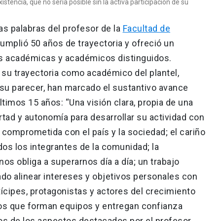
istencia, que no sería posible sin la activa participación de su
as palabras del profesor de la
Facultad de
cumplió 50 años de trayectoria y ofreció un
as académicas y académicos distinguidos.
su trayectoria como académico del plantel,
 su parecer, han marcado el sustantivo avance
ltimos 15 años: “Una visión clara, propia de una
bertad y autonomía para desarrollar su actividad con
 comprometida con el país y la sociedad; el cariño
dos los integrantes de la comunidad; la
os obliga a superarnos día a día; un trabajo
o alinear intereses y objetivos personales con
rtícipes, protagonistas y actores del crecimiento
zgos que forman equipos y entregan confianza
os de los aspectos destacados por el profesor.