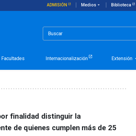
ADMISIÓN
Medios
arrow_drop_down
Biblioteca
en el Día de la Trayectoria Académica
conocidos en el Día de la
ca
Facultades
Internacionalización
Extensión
arrow_d
r finalidad distinguir la
nte de quienes cumplen más de 25