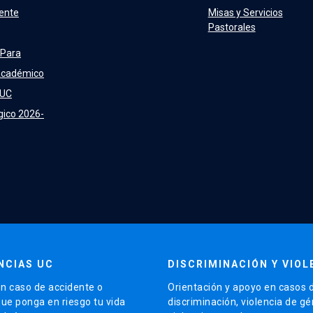
ente
Misas y Servicios
Pastorales
 Para
Académico
 UC
gico 2026-
NCIAS UC
DISCRIMINACIÓN Y VIOL
n caso de accidente o
Orientación y apoyo en casos 
que ponga en riesgo tu vida
discriminación, violencia de g