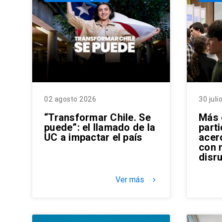
02 agosto 2026
30 juli
“Transformar Chile. Se
Más 
puede”: el llamado de la
part
UC a impactar el país
acer
con 
disr
Ver más
keyboard_arrow_right