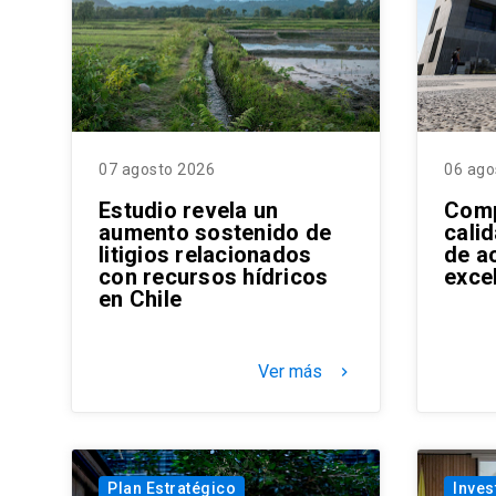
07 agosto 2026
06 ago
Estudio revela un
Comp
aumento sostenido de
cali
litigios relacionados
de a
con recursos hídricos
exce
en Chile
Ver más
keyboard_arrow_right
Plan Estratégico
Inves