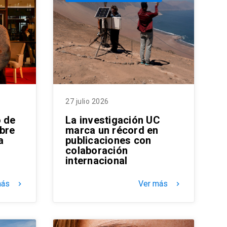
27 julio 2026
o de
La investigación UC
bre
marca un récord en
a
publicaciones con
colaboración
internacional
más
Ver más
keyboard_arrow_right
keyboard_arrow_right