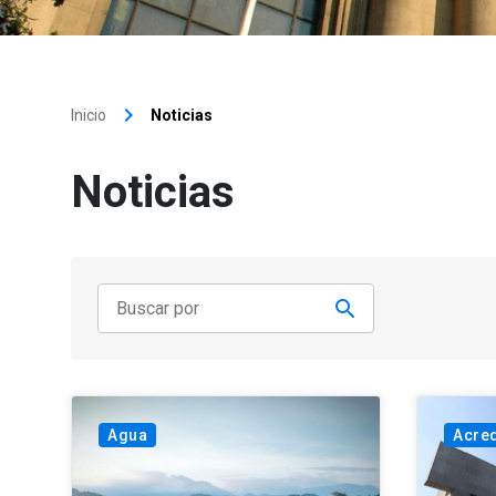
keyboard_arrow_right
Inicio
Noticias
Noticias
Agua
Acred