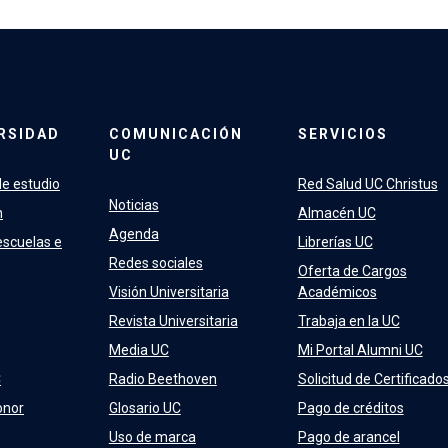
RSIDAD
COMUNICACIÓN
SERVICIOS
UC
e estudio
Red Salud UC Christus
Noticias
n
Almacén UC
Agenda
escuelas e
Librerías UC
Redes sociales
Oferta de Cargos
Visión Universitaria
Académicos
Revista Universitaria
Trabaja en la UC
Media UC
Mi Portal Alumni UC
C
Radio Beethoven
Solicitud de Certificado
onor
Glosario UC
Pago de créditos
Uso de marca
Pago de arancel