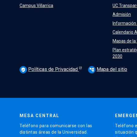
Campus Villarrica
UC Transpar
Admisión
Información
Calendario 
Mapas de la
Plan estraté
2030
Políticas de Privacidad
Mapa del sitio
verified_user
account_tree
MESA CENTRAL
EMERGE
Teléfono para comunicarse con las
Teléfono e
distintas áreas de la Universidad.
situación 