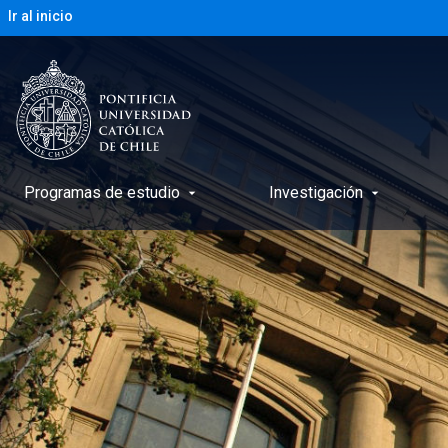
Ir al inicio
Programas de estudio
Investigación
arrow_drop_down
arrow_drop_down