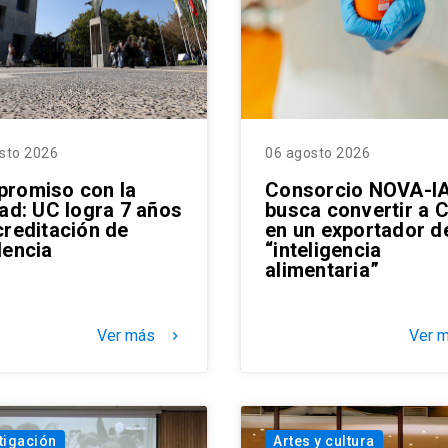
sto 2026
06 agosto 2026
romiso con la
Consorcio NOVA-I
dad: UC logra 7 años
busca convertir a C
creditación de
en un exportador d
lencia
“inteligencia
alimentaria”
Ver más
Ver 
keyboard_arrow_right
tigación
Artes y cultura