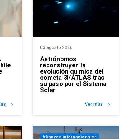
03 agosto 2026
A
Astrónomos
hile
reconstruyen la
e
evolución química del
cometa 3I/ATLAS tras
su paso por el Sistema
Solar
más
Ver más
keyboard_arrow_right
keyboard_arrow_right
Alianzas internacionales