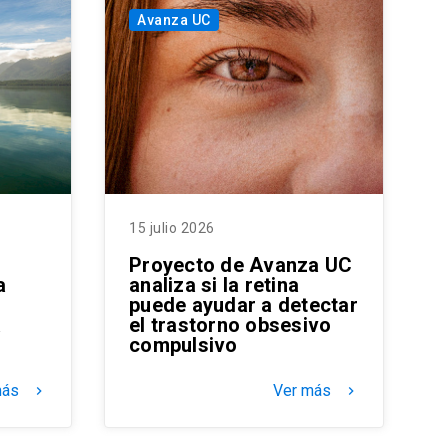
Avanza UC
15 julio 2026
Proyecto de Avanza UC
a
analiza si la retina
puede ayudar a detectar
a
el trastorno obsesivo
compulsivo
más
Ver más
keyboard_arrow_right
keyboard_arrow_right