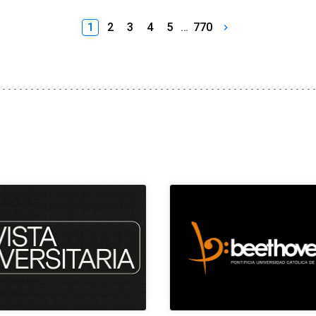
1
2
3
4
5
…
770
keyboard_arrow_right