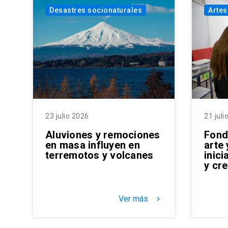
Desastres socionaturales
Artes
23 julio 2026
21 juli
Aluviones y remociones
Fond
en masa influyen en
arte 
terremotos y volcanes
inic
y cre
Ver más
keyboard_arrow_right