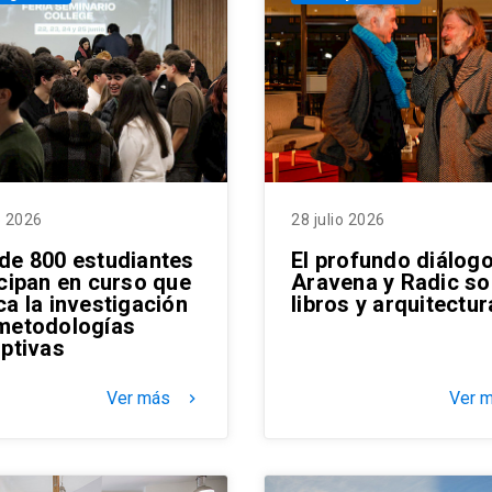
o 2026
28 julio 2026
de 800 estudiantes
El profundo diálog
icipan en curso que
Aravena y Radic so
ca la investigación
libros y arquitectur
metodologías
uptivas
Ver más
Ver 
keyboard_arrow_right