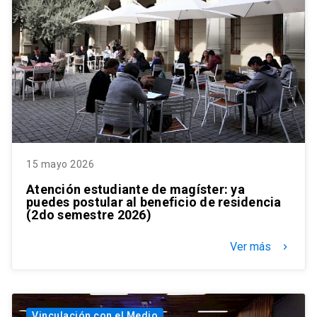
15 mayo 2026
Atención estudiante de magíster: ya
puedes postular al beneficio de residencia
(2do semestre 2026)
Ver más
keyboard_arrow_right
Vinculación con el Medio