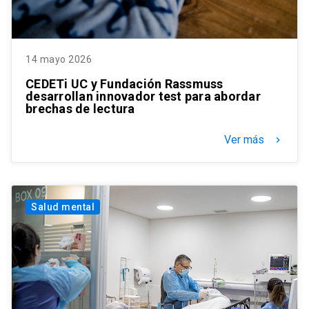
14 mayo 2026
CEDETi UC y Fundación Rassmuss
desarrollan innovador test para abordar
brechas de lectura
Ver más
keyboard_arrow_right
Salud mental