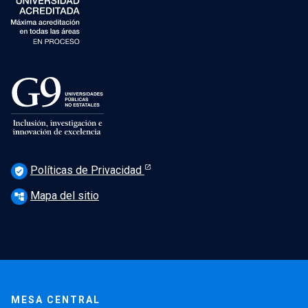
Políticas de Privacidad
verified_user
Mapa del sitio
account_tree
MESA CENTRAL