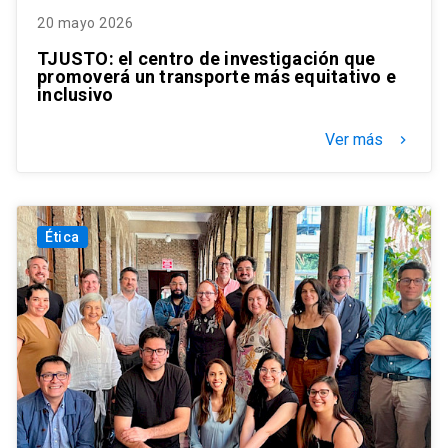
20 mayo 2026
TJUSTO: el centro de investigación que
promoverá un transporte más equitativo e
inclusivo
Ver más
keyboard_arrow_right
Ética