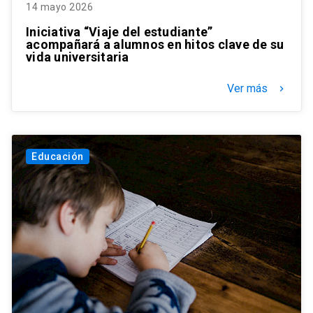
14 mayo 2026
Iniciativa “Viaje del estudiante”
acompañará a alumnos en hitos clave de su
vida universitaria
Ver más
keyboard_arrow_right
Educación