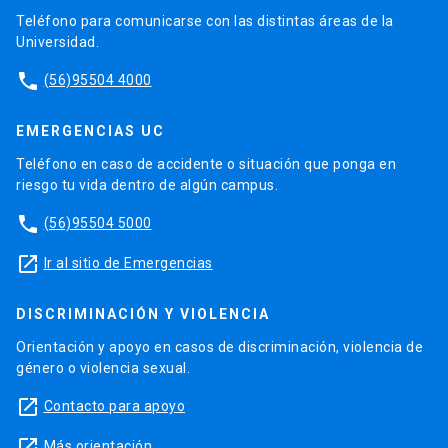
Teléfono para comunicarse con las distintas áreas de la
Universidad.
phone
(56)95504 4000
EMERGENCIAS UC
Teléfono en caso de accidente o situación que ponga en
riesgo tu vida dentro de algún campus.
phone
(56)95504 5000
launch
Ir al sitio de Emergencias
DISCRIMINACIÓN Y VIOLENCIA
Orientación y apoyo en casos de discriminación, violencia de
género o violencia sexual.
launch
Contacto para apoyo
launch
Más orientación