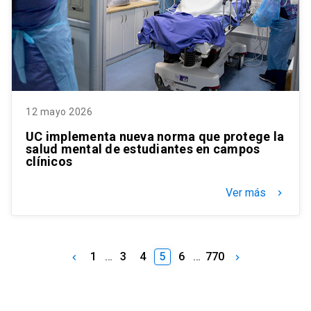
12 mayo 2026
UC implementa nueva norma que protege la
salud mental de estudiantes en campos
clínicos
Ver más
keyboard_arrow_right
1
…
3
4
5
6
…
770
keyboard_arrow_left
keyboard_arrow_right