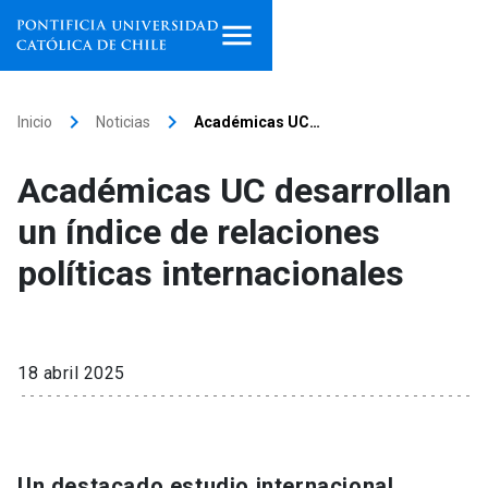
Inicio
keyboard_arrow_right
keyboard_arrow_right
Inicio
Noticias
Académicas UC…
Programas de estudio
Académicas UC desarrollan
Facultades, escuelas e
un índice de relaciones
institutos
políticas internacionales
Investigación
Internacionalización
launch
18 abril 2025
Extensión
Vinculación
Un destacado estudio internacional