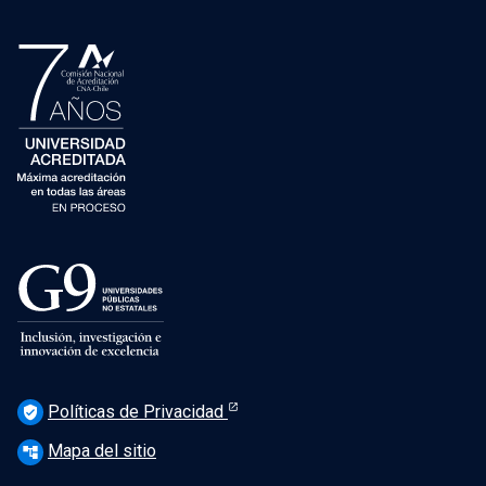
Políticas de Privacidad
verified_user
Mapa del sitio
account_tree