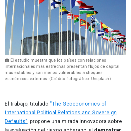
El estudio muestra que los países con relaciones
photo_camera
internacionales más estrechas presentan flujos de capital
más estables y son menos vulnerables a choques
económicos externos. (Crédito fotográfico: Unsplash)
El trabajo, titulado
“The Geoeconomics of
International Political Relations and Sovereign
Defaults”
, propone una mirada innovadora sobre
la evaluación del riesgo soberano, al
demostrar