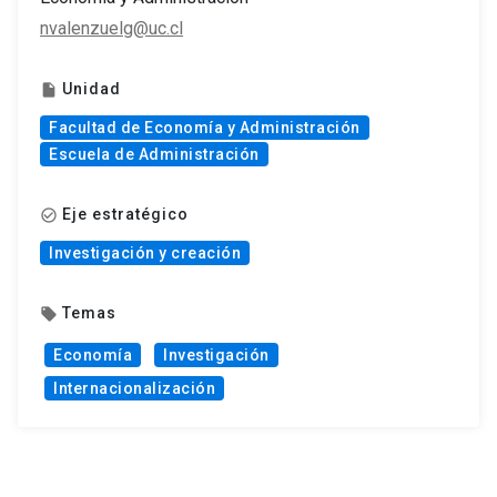
nvalenzuelg@uc.cl
Unidad
insert_drive_file
Facultad de Economía y Administración
Escuela de Administración
Eje estratégico
check_circle_outline
Investigación y creación
Temas
local_offer
Economía
Investigación
Internacionalización