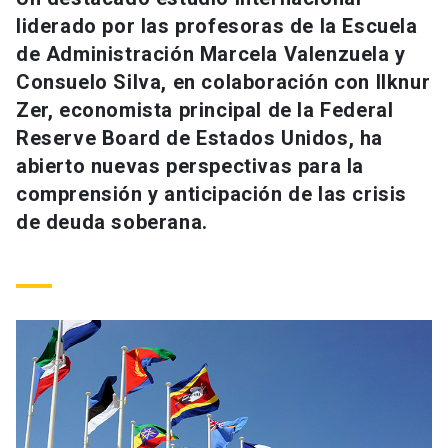
Universidad
liderado por las profesoras de la Escuela
de Administración Marcela Valenzuela y
keyboard_arrow_down
Información para
Consuelo Silva, en colaboración con Ilknur
Zer, economista principal de la Federal
Futuros estudiantes
Go to english site
launch
Reserve Board de Estados Unidos, ha
Estudiantes
abierto nuevas perspectivas para la
ACCESOS DIRECTOS
comprensión y anticipación de las crisis
Admisión
launch
Académicos
de deuda soberana.
Mi Cuenta UC
launch
Personal
Correo UC
launch
launch
Alumni
Mi Portal UC
launch
Padres y familia
Medios
Biblioteca
launch
launch
Vecinos
Donaciones
launch