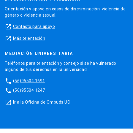
Orientación y apoyo en casos de discriminación, violencia de
género o violencia sexual.
launch
Contacto para apoyo
launch
Más orientación
MEDIACIÓN UNIVERSITARIA
Teléfonos para orientación y consejo si se ha vulnerado
alguno de tus derechos en la universidad.
phone
(56)95504 1691
phone
(56)95504 1247
launch
Ir a la Oficina de Ombuds UC