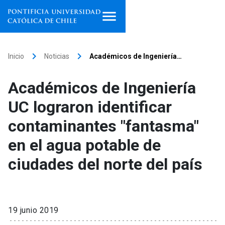
Inicio
keyboard_arrow_right
keyboard_arrow_right
Inicio
Noticias
Académicos de Ingeniería…
Programas de estudio
Académicos de Ingeniería
Facultades, escuelas e
UC lograron identificar
institutos
contaminantes "fantasma"
Investigación
en el agua potable de
Internacionalización
launch
ciudades del norte del país
Extensión
Vinculación
19 junio 2019