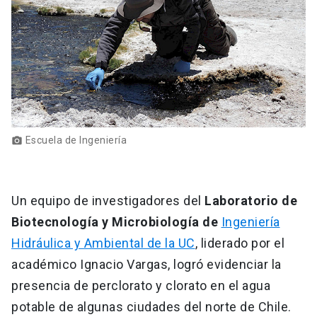
Escuela de Ingeniería
photo_camera
Un equipo de investigadores del
Laboratorio de
Biotecnología y Microbiología de
Ingeniería
Hidráulica y Ambiental de la UC
, liderado por el
académico Ignacio Vargas, logró evidenciar la
presencia de perclorato y clorato en el agua
potable de algunas ciudades del norte de Chile.