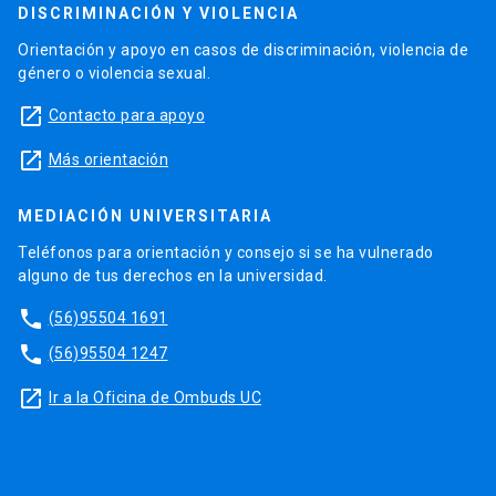
DISCRIMINACIÓN Y VIOLENCIA
Orientación y apoyo en casos de discriminación, violencia de
género o violencia sexual.
launch
Contacto para apoyo
launch
Más orientación
MEDIACIÓN UNIVERSITARIA
Teléfonos para orientación y consejo si se ha vulnerado
alguno de tus derechos en la universidad.
phone
(56)95504 1691
phone
(56)95504 1247
launch
Ir a la Oficina de Ombuds UC