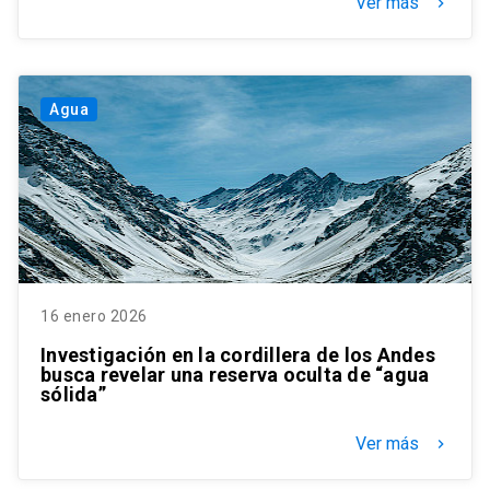
Ver más
keyboard_arrow_right
Agua
16 enero 2026
Investigación en la cordillera de los Andes
busca revelar una reserva oculta de “agua
sólida”
Ver más
keyboard_arrow_right