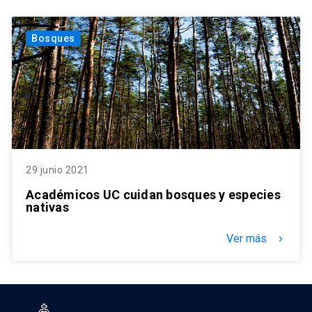
Bosques
29 junio 2021
Académicos UC cuidan bosques y especies
nativas
Ver más
keyboard_arrow_right