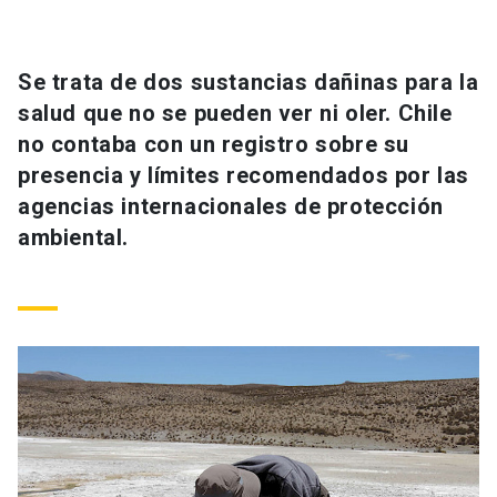
Universidad
keyboard_arrow_down
Información para
Se trata de dos sustancias dañinas para la
salud que no se pueden ver ni oler. Chile
Futuros estudiantes
Go to english site
launch
no contaba con un registro sobre su
presencia y límites recomendados por las
Estudiantes
ACCESOS DIRECTOS
agencias internacionales de protección
Admisión
launch
ambiental.
Académicos
Mi Cuenta UC
launch
Personal
Correo UC
launch
launch
Alumni
Mi Portal UC
launch
Padres y familia
Medios
Biblioteca
launch
launch
Vecinos
Donaciones
launch