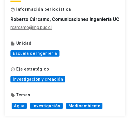
Información periodística
face
Roberto Cárcamo, Comunicaciones Ingeniería UC
rcarcamo@ing.puc.cl
Unidad
insert_drive_file
Escuela de Ingeniería
Eje estratégico
check_circle_outline
Investigación y creación
Temas
local_offer
Agua
Investigación
Medioambiente