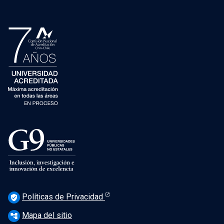
Políticas de Privacidad
verified_user
Mapa del sitio
account_tree