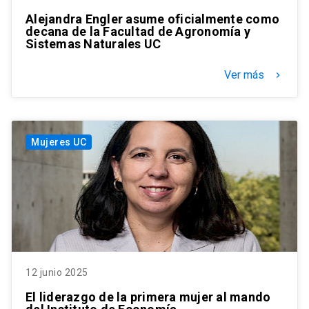
Alejandra Engler asume oficialmente como
decana de la Facultad de Agronomía y
Sistemas Naturales UC
Ver más
keyboard_arrow_right
Mujeres UC
12 junio 2025
El liderazgo de la primera mujer al mando