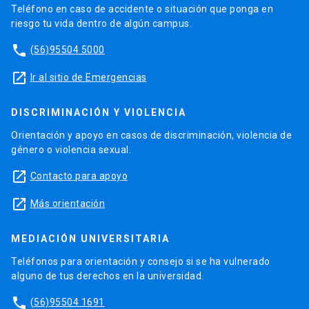
Teléfono en caso de accidente o situación que ponga en
riesgo tu vida dentro de algún campus.
phone
(56)95504 5000
launch
Ir al sitio de Emergencias
DISCRIMINACIÓN Y VIOLENCIA
Orientación y apoyo en casos de discriminación, violencia de
género o violencia sexual.
launch
Contacto para apoyo
launch
Más orientación
MEDIACIÓN UNIVERSITARIA
Teléfonos para orientación y consejo si se ha vulnerado
alguno de tus derechos en la universidad.
phone
(56)95504 1691