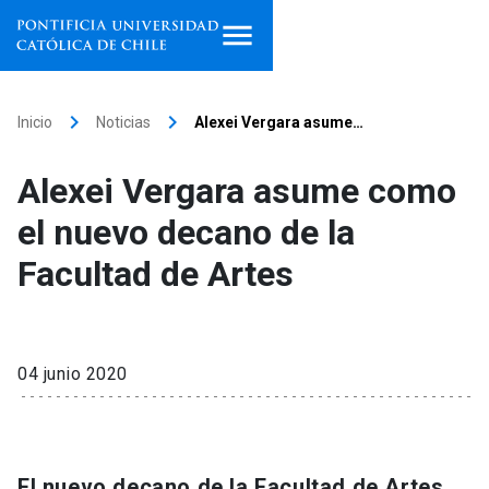
Inicio
keyboard_arrow_right
keyboard_arrow_right
Inicio
Noticias
Alexei Vergara asume…
Programas de estudio
Alexei Vergara asume como
Facultades, escuelas e
el nuevo decano de la
institutos
Facultad de Artes
Investigación
Internacionalización
launch
04 junio 2020
Extensión
Vinculación
El nuevo decano de la Facultad de Artes