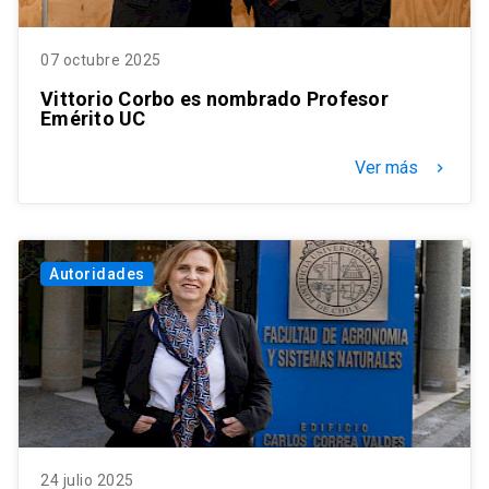
07 octubre 2025
Vittorio Corbo es nombrado Profesor
Emérito UC
Ver más
keyboard_arrow_right
Autoridades
24 julio 2025