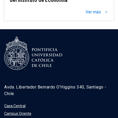
del Instituto de Economía
Ver más
keyboard_arrow_right
Avda. Libertador Bernardo O’Higgins 340, Santiago -
Chile
Casa Central
Campus Oriente