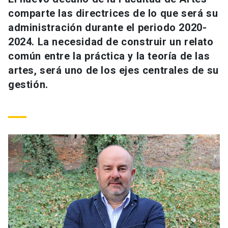
Universidad
comparte las directrices de lo que será su
administración durante el periodo 2020-
keyboard_arrow_down
Información para
2024. La necesidad de construir un relato
común entre la práctica y la teoría de las
Futuros estudiantes
Go to english site
launch
artes, será uno de los ejes centrales de su
Estudiantes
gestión.
ACCESOS DIRECTOS
Admisión
launch
Académicos
Mi Cuenta UC
launch
Personal
Correo UC
launch
launch
Alumni
Mi Portal UC
launch
Padres y familia
Medios
Biblioteca
launch
launch
Vecinos
Donaciones
launch