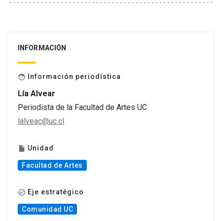
INFORMACIÓN
Información periodística
face
Lía Alvear
Periodista de la Facultad de Artes UC
lalveac@uc.cl
Unidad
insert_drive_file
Facultad de Artes
Eje estratégico
check_circle_outline
Comunidad UC