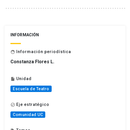
INFORMACIÓN
Información periodística
face
Constanza Flores L.
Unidad
insert_drive_file
Escuela de Teatro
Eje estratégico
check_circle_outline
Comunidad UC