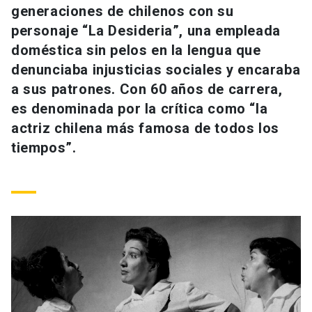
generaciones de chilenos con su
Universidad
personaje “La Desideria”, una empleada
keyboard_arrow_down
Información para
doméstica sin pelos en la lengua que
denunciaba injusticias sociales y encaraba
Futuros estudiantes
Go to english site
launch
a sus patrones. Con 60 años de carrera,
es denominada por la crítica como “la
Estudiantes
ACCESOS DIRECTOS
actriz chilena más famosa de todos los
Admisión
launch
tiempos”.
Académicos
Mi Cuenta UC
launch
Personal
Correo UC
launch
launch
Alumni
Mi Portal UC
launch
Padres y familia
Medios
Biblioteca
launch
launch
Vecinos
Donaciones
launch