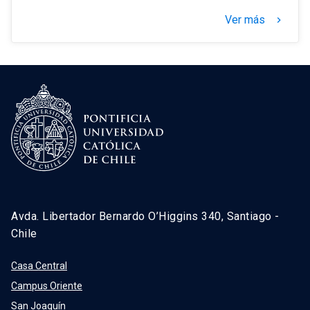
Ver más
keyboard_arrow_right
Avda. Libertador Bernardo O’Higgins 340, Santiago -
Chile
Casa Central
Campus Oriente
San Joaquín