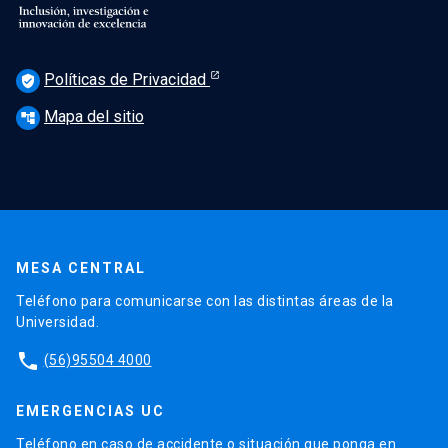
Políticas de Privacidad
verified_user
Mapa del sitio
account_tree
MESA CENTRAL
Teléfono para comunicarse con las distintas áreas de la
Universidad.
phone
(56)95504 4000
EMERGENCIAS UC
Teléfono en caso de accidente o situación que ponga en