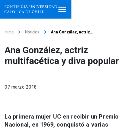
Inicio
keyboard_arrow_right
keyboard_arrow_right
Inicio
Noticias
Ana González, actriz…
Programas de estudio
Ana González, actriz
Facultades, escuelas e
multifacética y diva popular
institutos
Investigación
07 marzo 2018
Internacionalización
launch
Extensión
La primera mujer UC en recibir un Premio
Vinculación
Nacional, en 1969, conquistó a varias