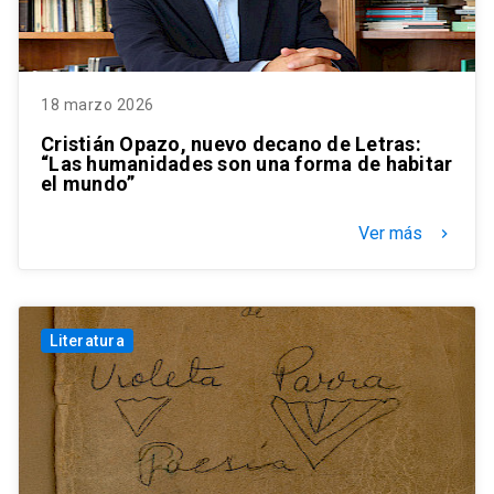
18 marzo 2026
Cristián Opazo, nuevo decano de Letras:
“Las humanidades son una forma de habitar
el mundo”
Ver más
keyboard_arrow_right
Literatura