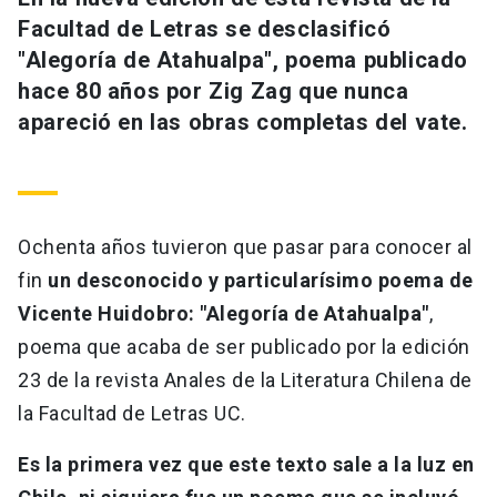
Universidad
Facultad de Letras se desclasificó
"Alegoría de Atahualpa", poema publicado
keyboard_arrow_down
Información para
hace 80 años por Zig Zag que nunca
apareció en las obras completas del vate.
Futuros estudiantes
Go to english site
launch
Estudiantes
ACCESOS DIRECTOS
Admisión
launch
Académicos
Ochenta años tuvieron que pasar para conocer al
Mi Cuenta UC
launch
fin
un desconocido y particularísimo poema de
Personal
Vicente Huidobro: "Alegoría de Atahualpa"
,
Correo UC
launch
launch
Alumni
poema que acaba de ser publicado por la edición
Mi Portal UC
launch
23 de la revista Anales de la Literatura Chilena de
Padres y familia
la Facultad de Letras UC.
Medios
Biblioteca
launch
launch
Vecinos
Es la primera vez que este texto sale a la luz en
Donaciones
launch