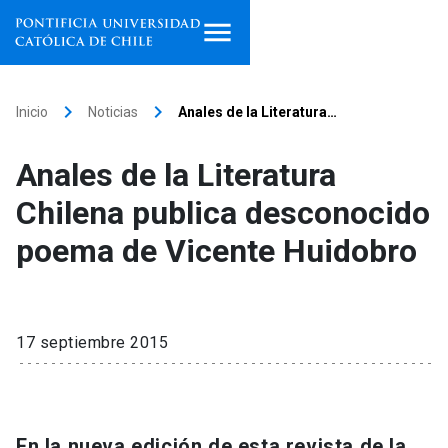
Inicio
keyboard_arrow_right
keyboard_arrow_right
Inicio
Noticias
Anales de la Literatura…
Programas de estudio
Anales de la Literatura
Facultades, escuelas e
Chilena publica desconocido
institutos
poema de Vicente Huidobro
Investigación
Internacionalización
launch
17 septiembre 2015
Extensión
Vinculación
En la nueva edición de esta revista de la