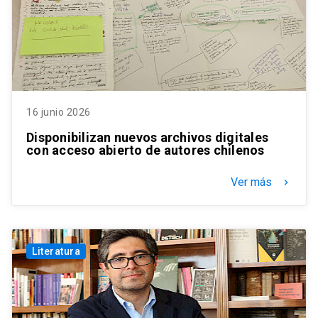
16 junio 2026
Disponibilizan nuevos archivos digitales
con acceso abierto de autores chilenos
Ver más
keyboard_arrow_right
Literatura