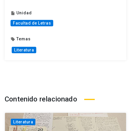
Unidad
insert_drive_file
Facultad de Letras
Temas
local_offer
Literatura
Contenido relacionado
Literatura