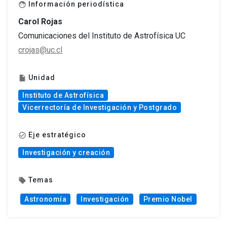
Información periodística
face
Carol Rojas
Comunicaciones del Instituto de Astrofísica UC
crojas@uc.cl
Unidad
insert_drive_file
Instituto de Astrofísica
Vicerrectoría de Investigación y Postgrado
Eje estratégico
check_circle_outline
Investigación y creación
Temas
local_offer
Astronomía
Investigación
Premio Nobel