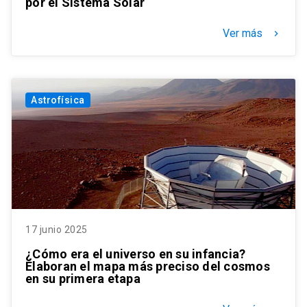
por el Sistema Solar
Ver más
keyboard_arrow_right
Astrofísica
17 junio 2025
¿Cómo era el universo en su infancia?
Elaboran el mapa más preciso del cosmos
en su primera etapa