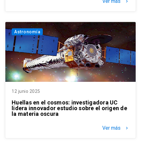
Ver más
keyboard_arrow_right
Astronomía
12 junio 2025
Huellas en el cosmos: investigadora UC
lidera innovador estudio sobre el origen de
la materia oscura
Ver más
keyboard_arrow_right