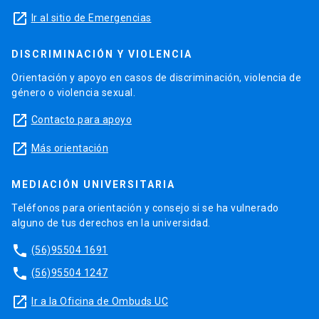
launch
Ir al sitio de Emergencias
DISCRIMINACIÓN Y VIOLENCIA
Orientación y apoyo en casos de discriminación, violencia de
género o violencia sexual.
launch
Contacto para apoyo
launch
Más orientación
MEDIACIÓN UNIVERSITARIA
Teléfonos para orientación y consejo si se ha vulnerado
alguno de tus derechos en la universidad.
phone
(56)95504 1691
phone
(56)95504 1247
launch
Ir a la Oficina de Ombuds UC