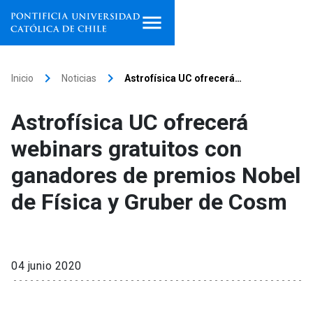
Inicio
keyboard_arrow_right
keyboard_arrow_right
Inicio
Noticias
Astrofísica UC ofrecerá…
Programas de estudio
Astrofísica UC ofrecerá
Facultades, escuelas e
webinars gratuitos con
institutos
ganadores de premios Nobel
Investigación
de Física y Gruber de Cosm
Internacionalización
launch
Extensión
04 junio 2020
Vinculación