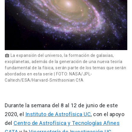
La expansión del universo, la formación de galaxias,
photo_camera
exoplanetas, además de la generación de una nueva teoría
fundamental de la física, serán parte de los temas que serán
abordados en esta serie | FOTO: NASA/JPL-
Caltech/ESA/Harvard-Smithsonian CfA
Durante la semana del 8 al 12 de junio de este
2020, el
Instituto de Astrofísica UC
, con el apoyo
del
Centro de Astrofísica y Tecnologías Afines
CATA
y la
Vicerrectoría de Investigación UC
,