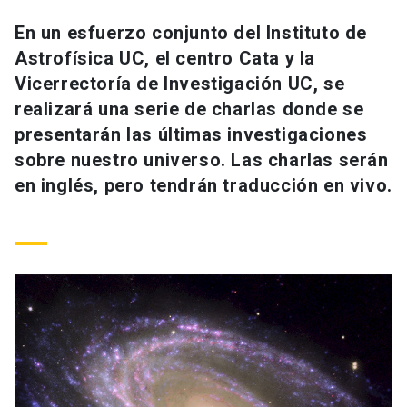
Universidad
En un esfuerzo conjunto del Instituto de
Astrofísica UC, el centro Cata y la
keyboard_arrow_down
Información para
Vicerrectoría de Investigación UC, se
Futuros estudiantes
Go to english site
launch
realizará una serie de charlas donde se
presentarán las últimas investigaciones
Estudiantes
ACCESOS DIRECTOS
sobre nuestro universo. Las charlas serán
en inglés, pero tendrán traducción en vivo.
Admisión
launch
Académicos
Mi Cuenta UC
launch
Personal
Correo UC
launch
launch
Alumni
Mi Portal UC
launch
Padres y familia
Medios
Biblioteca
launch
launch
Vecinos
Donaciones
launch