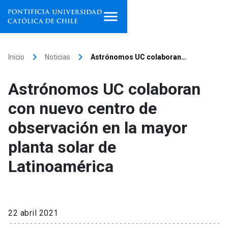
Inicio
keyboard_arrow_right
keyboard_arrow_right
Inicio
Noticias
Astrónomos UC colaboran…
Programas de estudio
Astrónomos UC colaboran
Facultades, escuelas e
con nuevo centro de
institutos
observación en la mayor
Investigación
planta solar de
Internacionalización
launch
Latinoamérica
Extensión
Vinculación
22 abril 2021