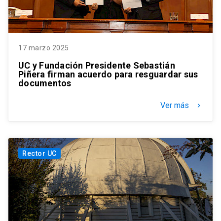
17 marzo 2025
UC y Fundación Presidente Sebastián
Piñera firman acuerdo para resguardar sus
documentos
Ver más
keyboard_arrow_right
Rector UC