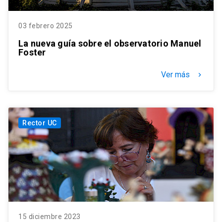
03 febrero 2025
La nueva guía sobre el observatorio Manuel
Foster
Ver más
keyboard_arrow_right
Rector UC
15 diciembre 2023