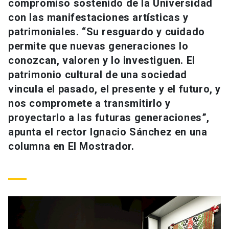
compromiso sostenido de la Universidad
Universidad
con las manifestaciones artísticas y
patrimoniales. “Su resguardo y cuidado
keyboard_arrow_down
Información para
permite que nuevas generaciones lo
Futuros estudiantes
Go to english site
conozcan, valoren y lo investiguen. El
launch
patrimonio cultural de una sociedad
Estudiantes
ACCESOS DIRECTOS
vincula el pasado, el presente y el futuro, y
nos compromete a transmitirlo y
Admisión
launch
Académicos
proyectarlo a las futuras generaciones”,
Mi Cuenta UC
launch
apunta el rector Ignacio Sánchez en una
Personal
columna en El Mostrador.
Correo UC
launch
launch
Alumni
Mi Portal UC
launch
Padres y familia
Medios
Biblioteca
launch
launch
Vecinos
Donaciones
launch