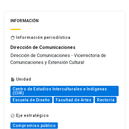
INFORMACIÓN
Información periodística
face
Dirección de Comunicaciones
Dirección de Comunicaciones - Vicerrectoria de
Comunicaciones y Extensión Cultural
Unidad
insert_drive_file
Centro de Estudios Interculturales e Indígenas
(CIIR)
Escuela de Diseño
Facultad de Artes
Rectoría
Eje estratégico
check_circle_outline
Compromiso público