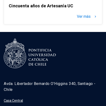
Cincuenta años de Artesanía UC
Ver más
keyboard_arrow_right
Avda. Libertador Bernardo O’Higgins 340, Santiago -
Chile
Casa Central