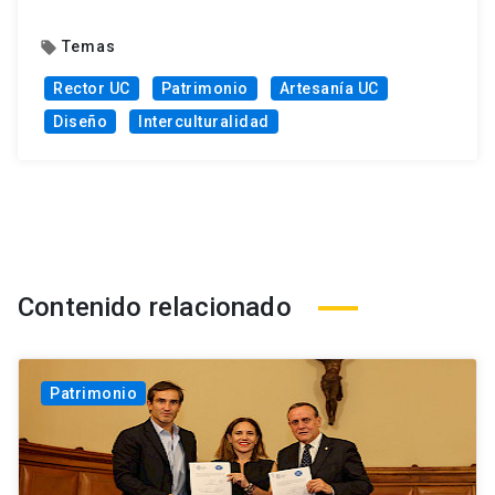
Temas
local_offer
Rector UC
Patrimonio
Artesanía UC
Diseño
Interculturalidad
Contenido relacionado
Patrimonio