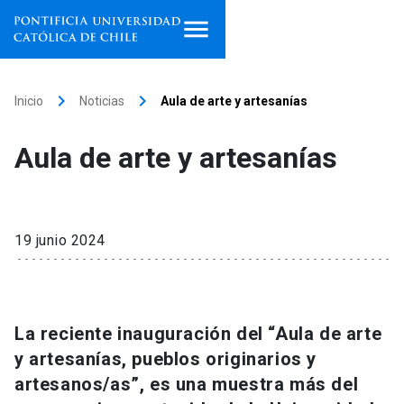
Inicio
keyboard_arrow_right
keyboard_arrow_right
Inicio
Noticias
Aula de arte y artesanías
Programas de estudio
Aula de arte y artesanías
Facultades, escuelas e
institutos
Investigación
19 junio 2024
Internacionalización
launch
Extensión
La reciente inauguración del “Aula de arte
y artesanías, pueblos originarios y
Vinculación
artesanos/as”, es una muestra más del