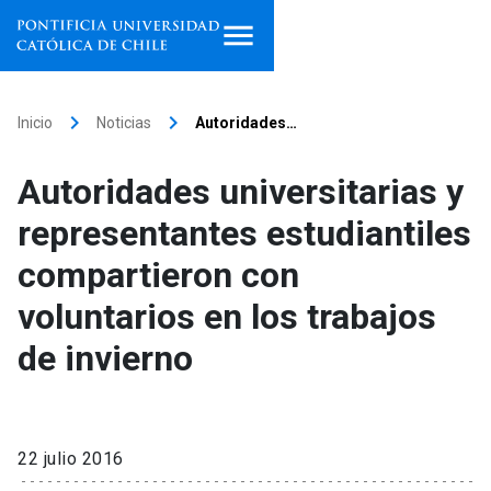
Inicio
keyboard_arrow_right
keyboard_arrow_right
Inicio
Noticias
Autoridades…
Programas de estudio
Autoridades universitarias y
Facultades, escuelas e
representantes estudiantiles
institutos
compartieron con
Investigación
voluntarios en los trabajos
Internacionalización
launch
de invierno
Extensión
Vinculación
22 julio 2016