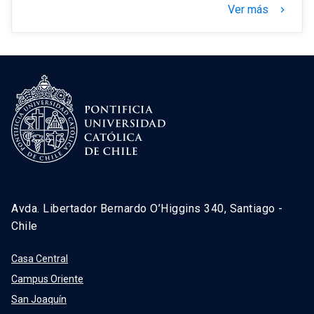
Ver más
keyboard_arrow_right
Avda. Libertador Bernardo O’Higgins 340, Santiago -
Chile
Casa Central
Campus Oriente
San Joaquín