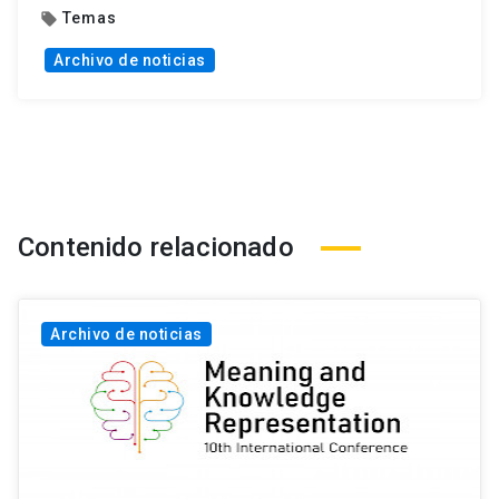
Temas
local_offer
Archivo de noticias
Contenido relacionado
Archivo de noticias