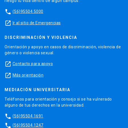
riesgo tu vida dentro de algún campus.
phone
(56)95504 5000
launch
Ir al sitio de Emergencias
DISCRIMINACIÓN Y VIOLENCIA
Orientación y apoyo en casos de discriminación, violencia de
género o violencia sexual.
launch
Contacto para apoyo
launch
Más orientación
MEDIACIÓN UNIVERSITARIA
Teléfonos para orientación y consejo si se ha vulnerado
alguno de tus derechos en la universidad.
phone
(56)95504 1691
phone
(56)95504 1247