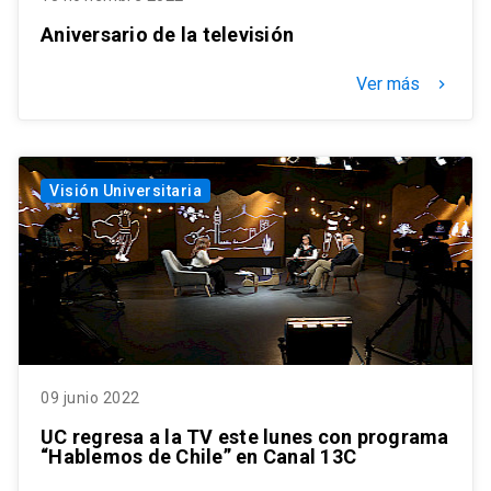
Aniversario de la televisión
Ver más
keyboard_arrow_right
Visión Universitaria
09 junio 2022
UC regresa a la TV este lunes con programa
“Hablemos de Chile” en Canal 13C