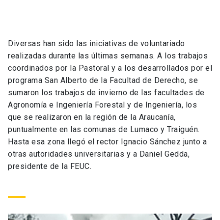
Universidad
keyboard_arrow_down
Información para
Diversas han sido las iniciativas de voluntariado
realizadas durante las últimas semanas. A los trabajos
Futuros estudiantes
Go to english site
launch
coordinados por la Pastoral y a los desarrollados por el
Estudiantes
programa San Alberto de la Facultad de Derecho, se
ACCESOS DIRECTOS
sumaron los trabajos de invierno de las facultades de
Admisión
launch
Académicos
Agronomía e Ingeniería Forestal y de Ingeniería, los
que se realizaron en la región de la Araucanía,
Mi Cuenta UC
launch
Personal
puntualmente en las comunas de Lumaco y Traiguén.
Hasta esa zona llegó el rector Ignacio Sánchez junto a
Correo UC
launch
launch
Alumni
otras autoridades universitarias y a Daniel Gedda,
presidente de la FEUC.
Mi Portal UC
launch
Padres y familia
Medios
Biblioteca
launch
launch
Vecinos
Donaciones
launch