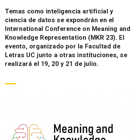
Universidad
Temas como inteligencia artificial y
ciencia de datos se expondrán en el
keyboard_arrow_down
Información para
International Conference on Meaning and
Futuros estudiantes
Go to english site
launch
Knowledge Representation (MKR 23). El
evento, organizado por la Facultad de
Estudiantes
ACCESOS DIRECTOS
Letras UC junto a otras instituciones, se
realizará el 19, 20 y 21 de julio.
Admisión
launch
Académicos
Mi Cuenta UC
launch
Personal
Correo UC
launch
launch
Alumni
Mi Portal UC
launch
Padres y familia
Medios
Biblioteca
launch
launch
Vecinos
Donaciones
launch