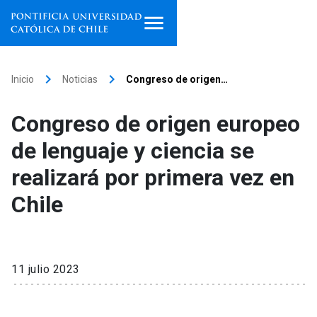
Inicio
keyboard_arrow_right
keyboard_arrow_right
Inicio
Noticias
Congreso de origen…
Programas de estudio
Congreso de origen europeo
Facultades, escuelas e
de lenguaje y ciencia se
institutos
realizará por primera vez en
Investigación
Chile
Internacionalización
launch
Extensión
11 julio 2023
Vinculación