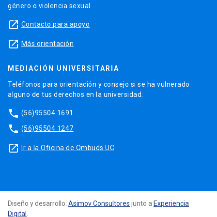
género o violencia sexual.
launch
Contacto para apoyo
launch
Más orientación
MEDIACIÓN UNIVERSITARIA
Teléfonos para orientación y consejo si se ha vulnerado
alguno de tus derechos en la universidad.
phone
(56)95504 1691
phone
(56)95504 1247
launch
Ir a la Oficina de Ombuds UC
Diseño y desarrollo:
Asimov Consultores
junto a
Experiencia
Digital
.