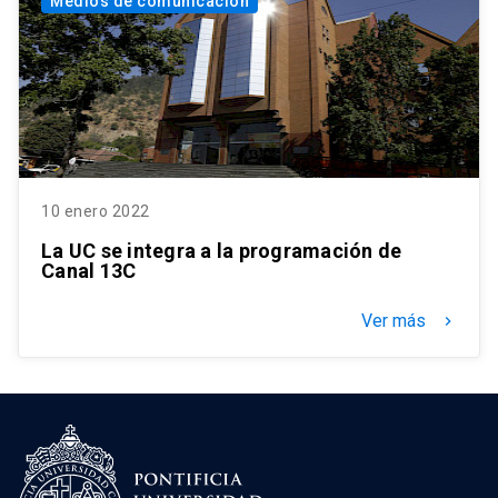
Medios de comunicación
10 enero 2022
La UC se integra a la programación de
Canal 13C
Ver más
keyboard_arrow_right