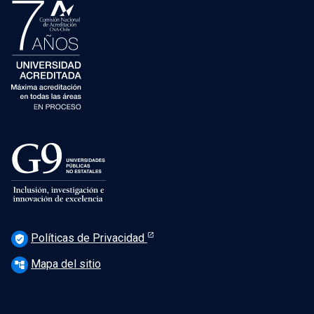
Políticas de Privacidad
verified_user
Mapa del sitio
account_tree