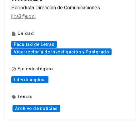
Periodista Dirección de Comunicaciones
jlira3@uc.cl
Unidad
insert_drive_file
Facultad de Letras
Vicerrectoría de Investigación y Postgrado
Eje estratégico
check_circle_outline
Interdisciplina
Temas
local_offer
Archivo de noticias