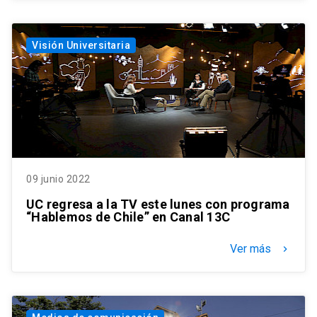
Visión Universitaria
09 junio 2022
UC regresa a la TV este lunes con programa
“Hablemos de Chile” en Canal 13C
Ver más
keyboard_arrow_right