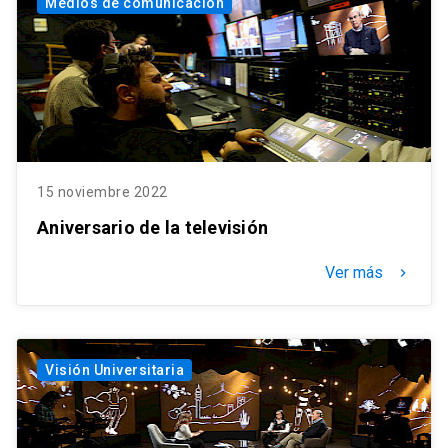
Medios de comunicación
15 noviembre 2022
Aniversario de la televisión
Ver más
keyboard_arrow_right
Visión Universitaria