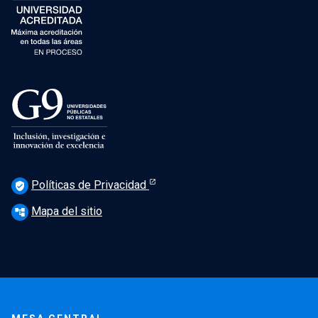
Políticas de Privacidad
verified_user
Mapa del sitio
account_tree