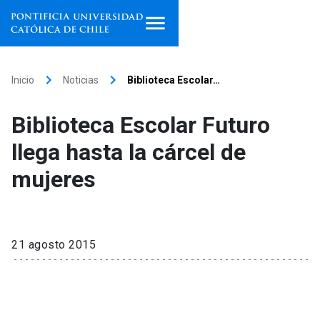
Inicio
keyboard_arrow_right
keyboard_arrow_right
Inicio
Noticias
Biblioteca Escolar…
Programas de estudio
Biblioteca Escolar Futuro
Facultades, escuelas e
llega hasta la cárcel de
institutos
mujeres
Investigación
Internacionalización
launch
21 agosto 2015
Extensión
Vinculación