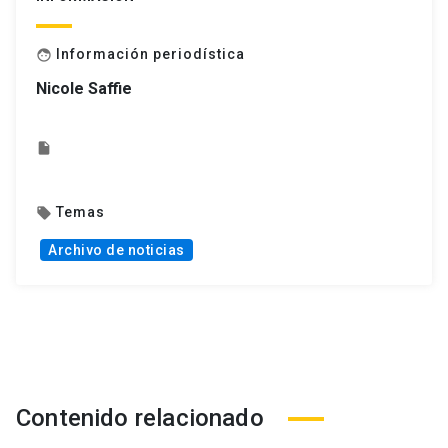
Información periodística
face
Nicole Saffie
insert_drive_file
Temas
local_offer
Archivo de noticias
Contenido relacionado