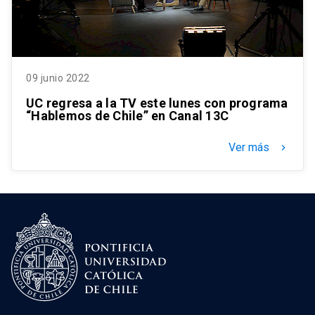
09 junio 2022
UC regresa a la TV este lunes con programa
“Hablemos de Chile” en Canal 13C
Ver más
keyboard_arrow_right