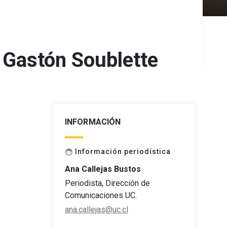
a Gastón Soublette
INFORMACIÓN
Información periodística
face
Ana Callejas Bustos
Periodista, Dirección de
Comunicaciones UC.
ana.callejas@uc.cl