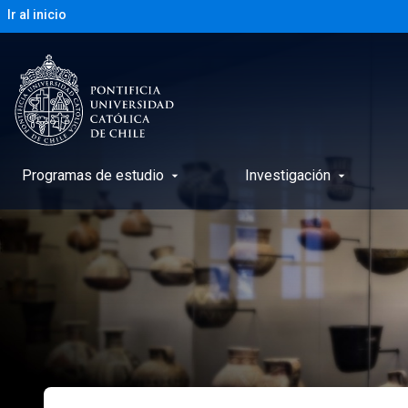
Ir al inicio
Programas de estudio
Investigación
arrow_drop_down
arrow_drop_down