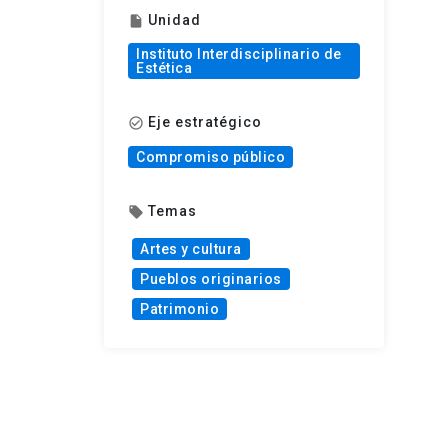
Unidad
insert_drive_file
Instituto Interdisciplinario de
Estética
Eje estratégico
check_circle_outline
Compromiso público
Temas
local_offer
Artes y cultura
Pueblos originarios
Patrimonio