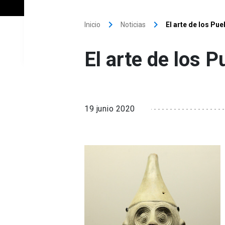
keyboard_arrow_right
keyboard_arrow_right
Inicio
Noticias
El arte de los Pu
El arte de los 
19 junio 2020