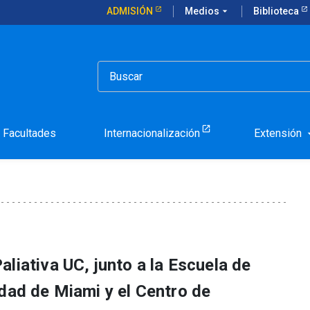
ADMISIÓN
Medios
arrow_drop_down
Biblioteca
 el acceso a cuidados paliativos en Chile
a garantizar el acceso a 
Facultades
Internacionalización
Extensión
arrow_d
liativa UC, junto a la Escuela de
idad de Miami y el Centro de