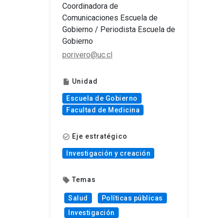
Coordinadora de
Comunicaciones Escuela de
Gobierno / Periodista Escuela de
Gobierno
porivero@uc.cl
Unidad
insert_drive_file
Escuela de Gobierno
Facultad de Medicina
Eje estratégico
check_circle_outline
Investigación y creación
Temas
local_offer
Salud
Políticas públicas
Investigación