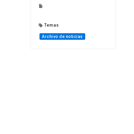
insert_drive_file
Temas
local_offer
Archivo de noticias