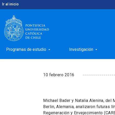
Ir al inicio
keyboard_arrow_right
keyboard_arrow_right
Inicio
Noticias
Chile y Alemania iniciarán colab
Chile y Alemania inic
males cardiovascular
Programas de estudio
Investigación
arrow_drop_down
arrow_drop_down
10 febrero 2016
Michael Bader y Natalia Alenina, del
Berlin, Alemania, analizaron futuras l
Regeneración y Envejecimiento (CARE) 