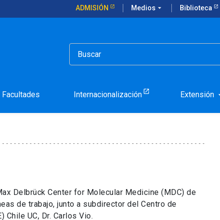
ADMISIÓN
Medios
arrow_drop_down
Biblioteca
oraciones para combatir males cardiovasculares e hipertensión
iarán colaboraciones para
es e hipertensión
Facultades
Internacionalización
Extensión
arrow_d
 Max Delbrück Center for Molecular Medicine (MDC) de
íneas de trabajo, junto a subdirector del Centro de
Chile UC, Dr. Carlos Vio.