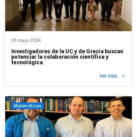
05 mayo 2024
Investigadores de la UC y de Grecia buscan
potenciar la colaboración científica y
tecnológica
Ver más
keyboard_arrow_right
Matemáticas