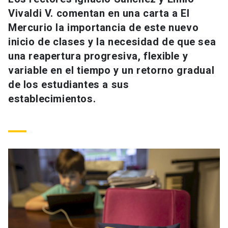
Universidad
Vivaldi V. comentan en una carta a El
Mercurio la importancia de este nuevo
keyboard_arrow_down
Información para
inicio de clases y la necesidad de que sea
una reapertura progresiva, flexible y
Futuros estudiantes
Go to english site
launch
variable en el tiempo y un retorno gradual
Estudiantes
de los estudiantes a sus
ACCESOS DIRECTOS
establecimientos.
Admisión
launch
Académicos
Mi Cuenta UC
launch
Personal
Correo UC
launch
launch
Alumni
Mi Portal UC
launch
Padres y familia
Medios
Biblioteca
launch
launch
Vecinos
Donaciones
launch