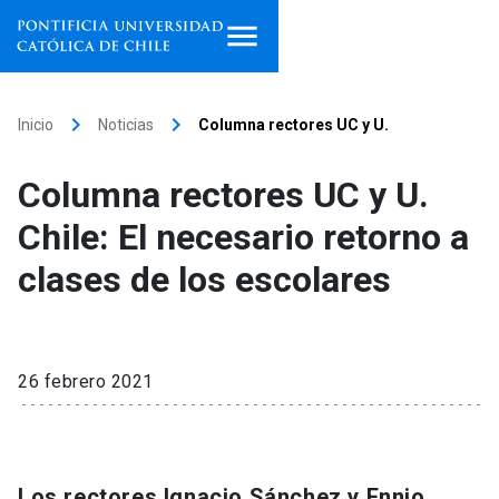
Inicio
keyboard_arrow_right
keyboard_arrow_right
Inicio
Noticias
Columna rectores UC y U.
Programas de estudio
Columna rectores UC y U.
Facultades, escuelas e
Chile: El necesario retorno a
institutos
clases de los escolares
Investigación
Internacionalización
launch
26 febrero 2021
Extensión
Vinculación
Los rectores Ignacio Sánchez y Ennio