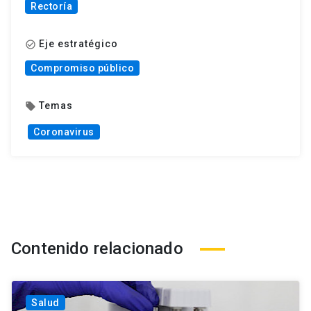
Rectoría
Eje estratégico
check_circle_outline
Compromiso público
Temas
local_offer
Coronavirus
Contenido relacionado
Salud