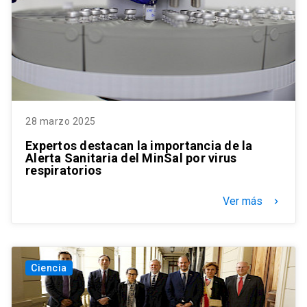
28 marzo 2025
Expertos destacan la importancia de la
Alerta Sanitaria del MinSal por virus
respiratorios
Ver más
keyboard_arrow_right
Ciencia