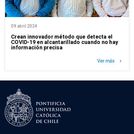
09 abril 2024
Crean innovador método que detecta el
COVID-19 en alcantarillado cuando no hay
información precisa
Ver más
keyboard_arrow_right