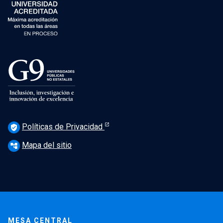
Políticas de Privacidad
verified_user
Mapa del sitio
account_tree
MESA CENTRAL