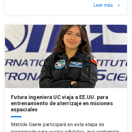
Leer más
keyboard_arrow_right
Futura ingeniera UC viaja a EE.UU. para
entrenamiento de aterrizaje en misiones
espaciales
Matilde Gaete participará en esta etapa de
preparación para vuelos orbitales, que contempla