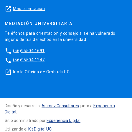
launch
Más orientación
MEDIACIÓN UNIVERSITARIA
Teléfonos para orientación y consejo si se ha vulnerado
alguno de tus derechos en la universidad.
phone
(56)95504 1691
phone
(56)95504 1247
launch
Ir a la Oficina de Ombuds UC
Diseño y desarrollo:
Asimov Consultores
junto a
Experiencia
Digital
.
Sitio administrado por
Experiencia Digital
.
Utilizando el
Kit Digital UC