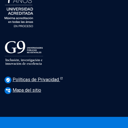
Políticas de Privacidad
verified_user
Mapa del sitio
account_tree