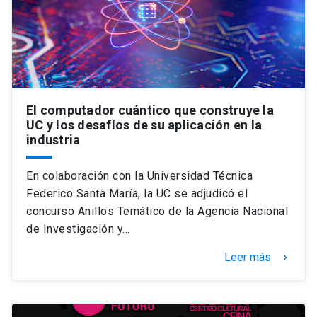
Universidad
keyboard_arrow_down
Información para
Futuros estudiantes
Go to english site
launch
El computador cuántico que construye la
Estudiantes
ACCESOS DIRECTOS
UC y los desafíos de su aplicación en la
industria
Admisión
launch
Académicos
En colaboración con la Universidad Técnica
Mi Cuenta UC
launch
Personal
Federico Santa María, la UC se adjudicó el
Correo UC
launch
concurso Anillos Temático de la Agencia Nacional
launch
Alumni
de Investigación y…
Mi Portal UC
launch
Padres y familia
Leer más
keyboard_arrow_right
Medios
Biblioteca
launch
launch
Vecinos
Donaciones
launch