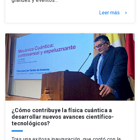
grandes y eventos…
Leer más
keyboard_arrow_right
¿Cómo contribuye la física cuántica a
desarrollar nuevos avances científico-
tecnológicos?
Tras una exitosa inauguración, que contó con la