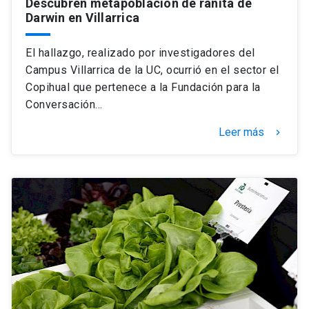
Descubren metapoblación de ranita de
Darwin en Villarrica
El hallazgo, realizado por investigadores del
Campus Villarrica de la UC, ocurrió en el sector el
Copihual que pertenece a la Fundación para la
Conversación…
Leer más
keyboard_arrow_right