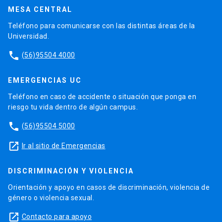
MESA CENTRAL
Teléfono para comunicarse con las distintas áreas de la
Universidad.
phone
(56)95504 4000
EMERGENCIAS UC
Teléfono en caso de accidente o situación que ponga en
riesgo tu vida dentro de algún campus.
phone
(56)95504 5000
launch
Ir al sitio de Emergencias
DISCRIMINACIÓN Y VIOLENCIA
Orientación y apoyo en casos de discriminación, violencia de
género o violencia sexual.
launch
Contacto para apoyo