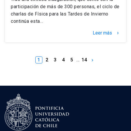
participación de más de 300 personas, el ciclo de
charlas de Física para las Tardes de Invierno
continúa esta…
Leer más
keyboard_arrow_right
1
2
3
4
5
…
14
keyboard_arrow_right