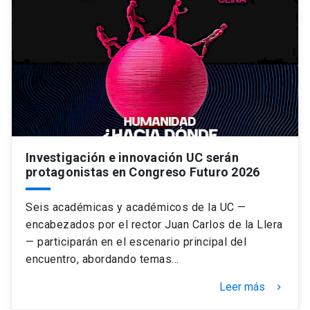
Investigación e innovación UC serán
protagonistas en Congreso Futuro 2026
Seis académicas y académicos de la UC —
encabezados por el rector Juan Carlos de la Llera
— participarán en el escenario principal del
encuentro, abordando temas…
Leer más
keyboard_arrow_right