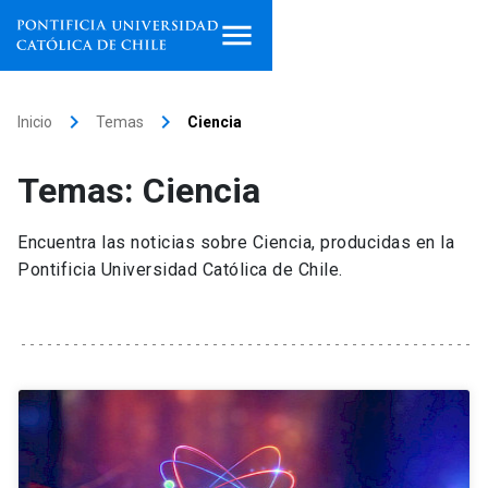
Inicio
keyboard_arrow_right
keyboard_arrow_right
Inicio
Temas
Ciencia
Programas de estudio
Temas: Ciencia
Facultades, escuelas e
institutos
Encuentra las noticias sobre Ciencia, producidas en la
Pontificia Universidad Católica de Chile.
Investigación
Internacionalización
launch
Extensión
Vinculación