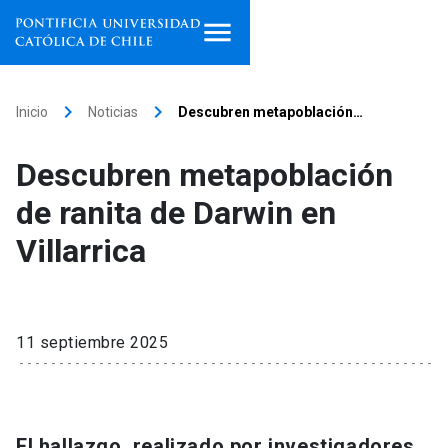
Inicio
keyboard_arrow_right
keyboard_arrow_right
Inicio
Noticias
Descubren metapoblación…
Programas de estudio
Descubren metapoblación
Facultades, escuelas e
de ranita de Darwin en
institutos
Villarrica
Investigación
Internacionalización
launch
11 septiembre 2025
Extensión
Vinculación
El hallazgo, realizado por investigadores