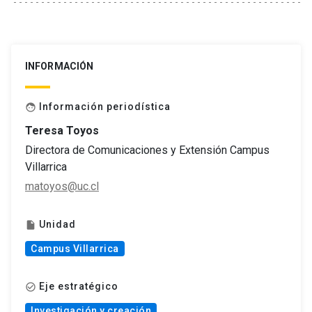
INFORMACIÓN
Información periodística
face
Teresa Toyos
Directora de Comunicaciones y Extensión Campus
Villarrica
matoyos@uc.cl
Unidad
insert_drive_file
Campus Villarrica
Eje estratégico
check_circle_outline
Investigación y creación