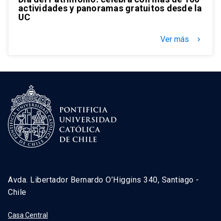
actividades y panoramas gratuitos desde la
UC
Ver más
keyboard_arrow_right
Avda. Libertador Bernardo O’Higgins 340, Santiago -
Chile
Casa Central