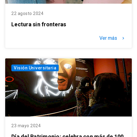
22 agosto 2024
Lectura sin fronteras
Ver más
keyboard_arrow_right
Visión Universitaria
23 mayo 2024
Día del Patrimonio: celebra con más de 100