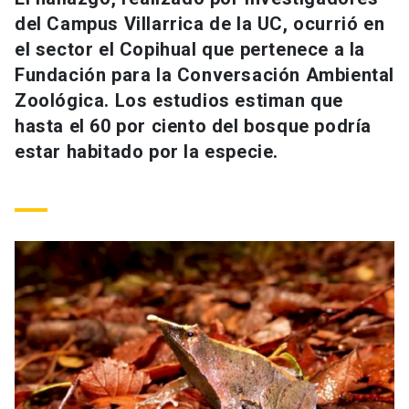
Universidad
del Campus Villarrica de la UC, ocurrió en
el sector el Copihual que pertenece a la
keyboard_arrow_down
Información para
Fundación para la Conversación Ambiental
Zoológica. Los estudios estiman que
Futuros estudiantes
Go to english site
launch
hasta el 60 por ciento del bosque podría
Estudiantes
estar habitado por la especie.
ACCESOS DIRECTOS
Admisión
launch
Académicos
Mi Cuenta UC
launch
Personal
Correo UC
launch
launch
Alumni
Mi Portal UC
launch
Padres y familia
Medios
Biblioteca
launch
launch
Vecinos
Donaciones
launch