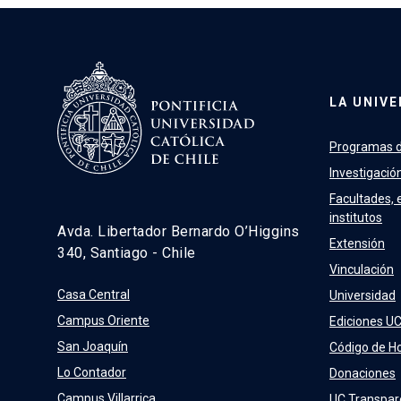
LA UNIVE
Programas d
Investigació
Facultades, 
institutos
Avda. Libertador Bernardo O’Higgins
Extensión
340, Santiago - Chile
Vinculación
Casa Central
Universidad
Campus Oriente
Ediciones U
San Joaquín
Código de H
Lo Contador
Donaciones
Campus Villarrica
UC Transpar