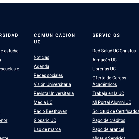
RSIDAD
COMUNICACIÓN
SERVICIOS
UC
e estudio
Red Salud UC Christus
Noticias
n
Almacén UC
Agenda
escuelas e
Librerías UC
Redes sociales
Oferta de Cargos
Visión Universitaria
Académicos
Revista Universitaria
Trabaja en la UC
Media UC
Mi Portal Alumni UC
C
Radio Beethoven
Solicitud de Certificado
onor
Glosario UC
Pago de créditos
Uso de marca
Pago de arancel
ente
Misas y Servicios