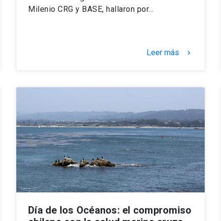
Milenio CRG y BASE, hallaron por…
Leer más
keyboard_arrow_right
Día de los Océanos: el compromiso