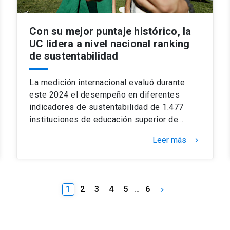
Con su mejor puntaje histórico, la
UC lidera a nivel nacional ranking
de sustentabilidad
La medición internacional evaluó durante
este 2024 el desempeño en diferentes
indicadores de sustentabilidad de 1.477
instituciones de educación superior de…
Leer más
keyboard_arrow_right
1
2
3
4
5
…
6
keyboard_arrow_right