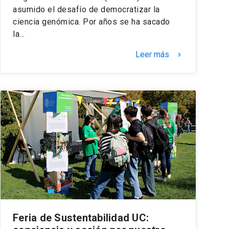
asumido el desafío de democratizar la
ciencia genómica. Por años se ha sacado
la…
Leer más
keyboard_arrow_right
Feria de Sustentabilidad UC: