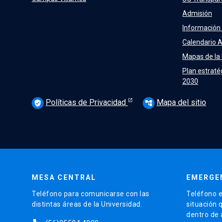
Admisión
Información
Calendario 
Mapas de la
Plan estraté
2030
Políticas de Privacidad
Mapa del sitio
verified_user
account_tree
MESA CENTRAL
EMERGE
Teléfono para comunicarse con las
Teléfono e
distintas áreas de la Universidad.
situación 
dentro de