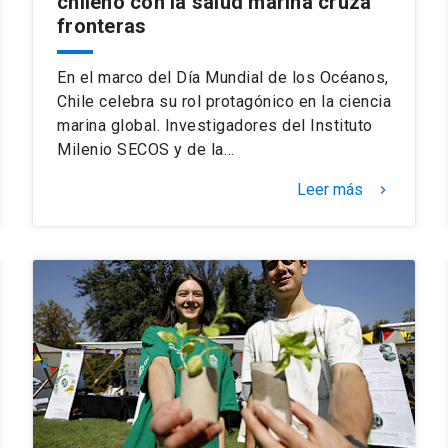
chileno con la salud marina cruza
fronteras
En el marco del Día Mundial de los Océanos,
Chile celebra su rol protagónico en la ciencia
marina global. Investigadores del Instituto
Milenio SECOS y de la…
Leer más
keyboard_arrow_right