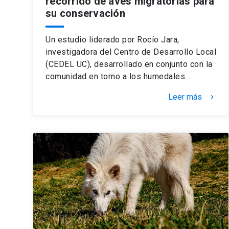
recorrido de aves migratorias para
su conservación
Un estudio liderado por Rocío Jara,
investigadora del Centro de Desarrollo Local
(CEDEL UC), desarrollado en conjunto con la
comunidad en torno a los humedales…
Leer más
keyboard_arrow_right