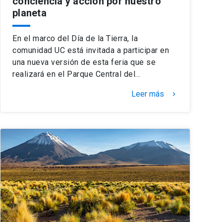
conciencia y acción por nuestro
planeta
En el marco del Día de la Tierra, la
comunidad UC está invitada a participar en
una nueva versión de esta feria que se
realizará en el Parque Central del…
Leer más
keyboard_arrow_right