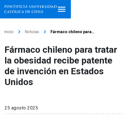
Inicio
keyboard_arrow_right
keyboard_arrow_right
Inicio
Noticias
Fármaco chileno para…
Programas de estudio
Fármaco chileno para tratar
Facultades, escuelas e
la obesidad recibe patente
institutos
de invención en Estados
Investigación
Unidos
Internacionalización
launch
Extensión
25 agosto 2025
Vinculación