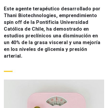
Universidad
Este agente terapéutico desarrollado por
Thani Biotechnologies, emprendimiento
keyboard_arrow_down
Información para
spin off de la Pontificia Universidad
Futuros estudiantes
Go to english site
launch
Católica de Chile, ha demostrado en
estudios preclínicos una disminución en
Estudiantes
ACCESOS DIRECTOS
un 40% de la grasa visceral y una mejoría
en los niveles de glicemia y presión
Admisión
launch
Académicos
arterial.
Mi Cuenta UC
launch
Personal
Correo UC
launch
launch
Alumni
Mi Portal UC
launch
Padres y familia
Medios
Biblioteca
launch
launch
Vecinos
Donaciones
launch