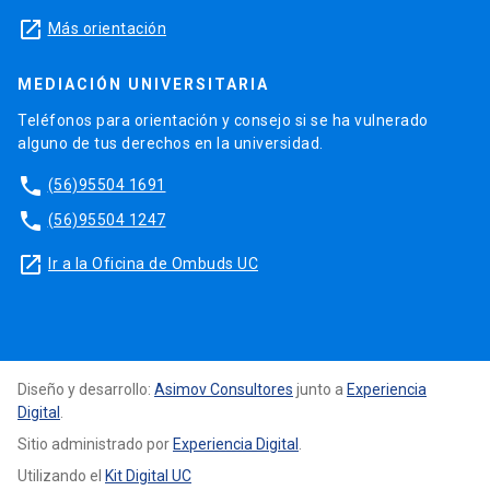
launch
Más orientación
MEDIACIÓN UNIVERSITARIA
Teléfonos para orientación y consejo si se ha vulnerado
alguno de tus derechos en la universidad.
phone
(56)95504 1691
phone
(56)95504 1247
launch
Ir a la Oficina de Ombuds UC
Diseño y desarrollo:
Asimov Consultores
junto a
Experiencia
Digital
.
Sitio administrado por
Experiencia Digital
.
Utilizando el
Kit Digital UC