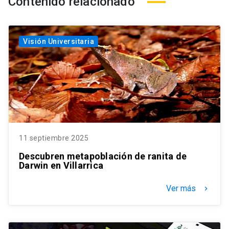
Contenido relacionado
Visión Universitaria
11 septiembre 2025
Descubren metapoblación de ranita de
Darwin en Villarrica
Ver más
keyboard_arrow_right