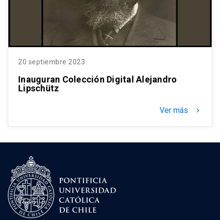
20 septiembre 2023
Inauguran Colección Digital Alejandro
Lipschütz
Ver más
keyboard_arrow_right