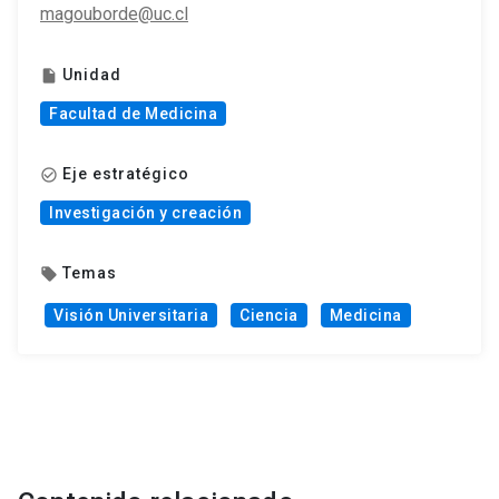
magouborde@uc.cl
Unidad
insert_drive_file
Facultad de Medicina
Eje estratégico
check_circle_outline
Investigación y creación
Temas
local_offer
Visión Universitaria
Ciencia
Medicina