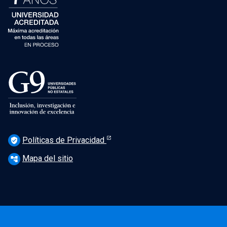
Políticas de Privacidad
verified_user
Mapa del sitio
account_tree