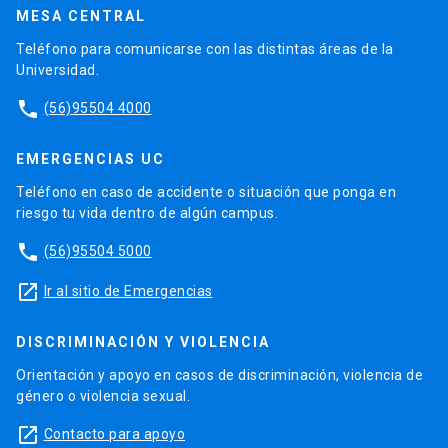
MESA CENTRAL
Teléfono para comunicarse con las distintas áreas de la
Universidad.
phone
(56)95504 4000
EMERGENCIAS UC
Teléfono en caso de accidente o situación que ponga en
riesgo tu vida dentro de algún campus.
phone
(56)95504 5000
launch
Ir al sitio de Emergencias
DISCRIMINACIÓN Y VIOLENCIA
Orientación y apoyo en casos de discriminación, violencia de
género o violencia sexual.
launch
Contacto para apoyo