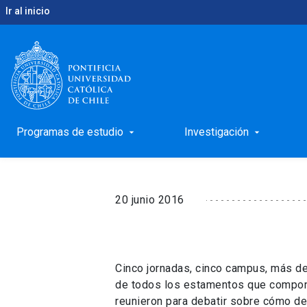
Ir al inicio
keyboard_arrow_right
keyboard_arrow_right
Inicio
Noticias
Con una importante convocatoria 
Con una importante c
mesas al patio de la 
Programas de estudio
Investigación
arrow_drop_down
arrow_drop_down
20 junio 2016
Cinco jornadas, cinco campus, más d
de todos los estamentos que compon
reunieron para debatir sobre cómo de