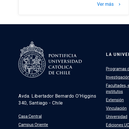
Ver más
keyboard_arrow_right
LA UNIVE
Programas d
Investigació
Facultades, 
institutos
Avda. Libertador Bernardo O’Higgins
Extensión
340, Santiago - Chile
Vinculación
Casa Central
Universidad
Campus Oriente
Ediciones U