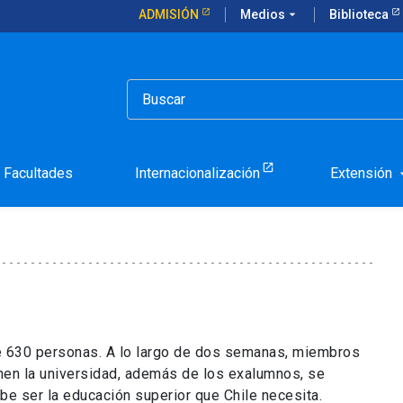
ADMISIÓN
Medios
arrow_drop_down
Biblioteca
concluyeron las mesas al patio de la UC Dialoga
onvocatoria concluyeron 
UC Dialoga
Facultades
Internacionalización
Extensión
arrow_d
e 630 personas. A lo largo de dos semanas, miembros
en la universidad, además de los exalumnos, se
be ser la educación superior que Chile necesita.