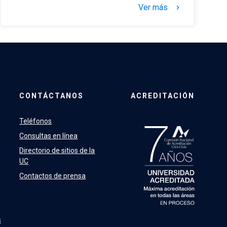
Ver más
keyboard_arrow_right
CONTÁCTANOS
ACREDITACIÓN
Teléfonos
Consultas en línea
Directorio de sitios de la
UC
Contactos de prensa
s