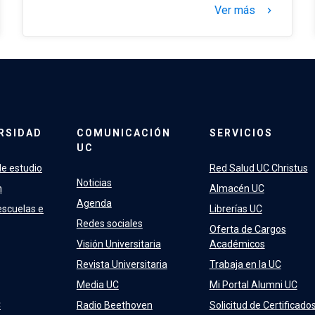
Ver más
keyboard_arrow_right
RSIDAD
COMUNICACIÓN
SERVICIOS
UC
e estudio
Red Salud UC Christus
Noticias
n
Almacén UC
Agenda
escuelas e
Librerías UC
Redes sociales
Oferta de Cargos
Visión Universitaria
Académicos
Revista Universitaria
Trabaja en la UC
Media UC
Mi Portal Alumni UC
C
Radio Beethoven
Solicitud de Certificado