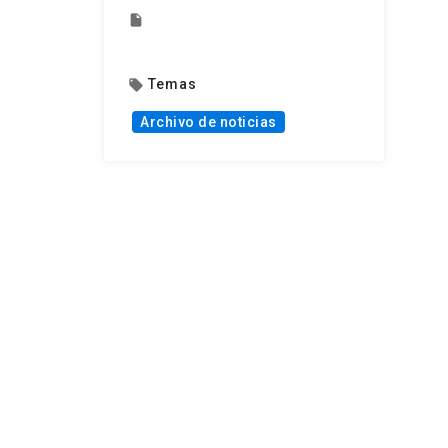
insert_drive_file
Temas
local_offer
Archivo de noticias