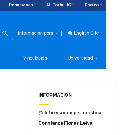
Donaciones
Mi Portal UC
Correo
arrow_drop_down
Información para
English Site
language
arrow_drop_down
las
Vinculación
Universidad
rop_down
arrow_drop_down
INFORMACIÓN
Información periodística
face
Constanza Flores Leiva