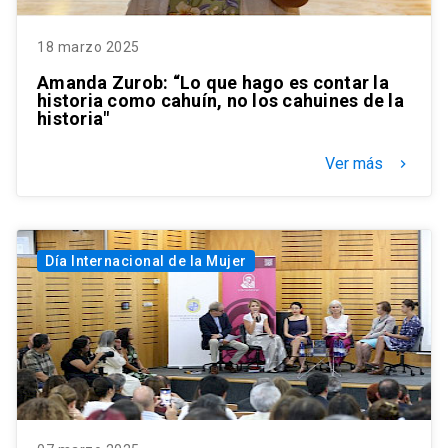
18 marzo 2025
Amanda Zurob: “Lo que hago es contar la
historia como cahuín, no los cahuines de la
historia"
Ver más
keyboard_arrow_right
Día Internacional de la Mujer