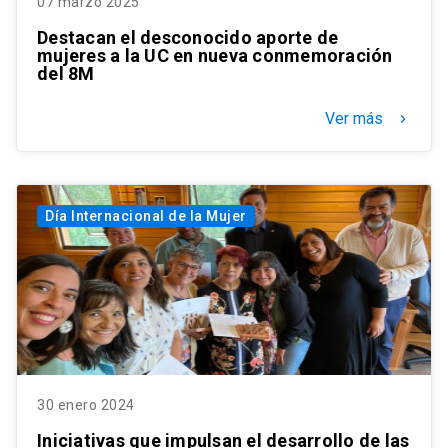
07 marzo 2025
Destacan el desconocido aporte de
mujeres a la UC en nueva conmemoración
del 8M
Ver más
keyboard_arrow_right
Día Internacional de la Mujer
30 enero 2024
Iniciativas que impulsan el desarrollo de las