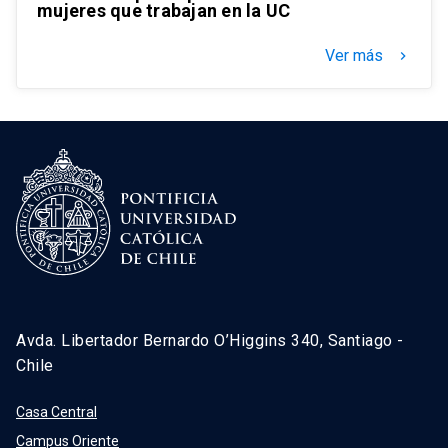
mujeres que trabajan en la UC
Ver más
keyboard_arrow_right
Avda. Libertador Bernardo O’Higgins 340, Santiago -
Chile
Casa Central
Campus Oriente