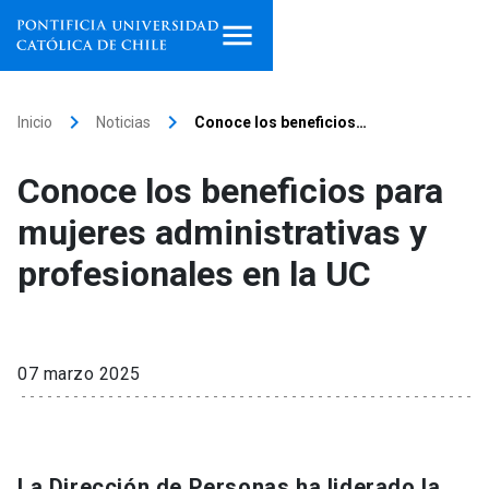
Inicio
keyboard_arrow_right
keyboard_arrow_right
Inicio
Noticias
Conoce los beneficios…
Programas de estudio
Conoce los beneficios para
Facultades, escuelas e
mujeres administrativas y
institutos
profesionales en la UC
Investigación
Internacionalización
launch
07 marzo 2025
Extensión
Vinculación
La Dirección de Personas ha liderado la