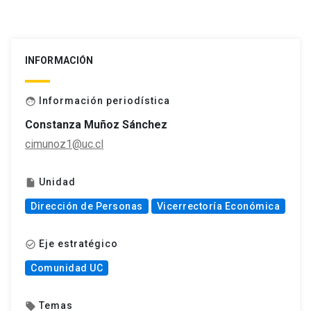
INFORMACIÓN
Información periodística
face
Constanza Muñoz Sánchez
cimunoz1@uc.cl
Unidad
insert_drive_file
Dirección de Personas
Vicerrectoría Económica
Eje estratégico
check_circle_outline
Comunidad UC
Temas
local_offer