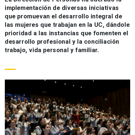
Universidad
implementación de diversas iniciativas
que promuevan el desarrollo integral de
keyboard_arrow_down
Información para
las mujeres que trabajan en la UC, dándole
prioridad a las instancias que fomenten el
Futuros estudiantes
Go to english site
launch
desarrollo profesional y la conciliación
Estudiantes
trabajo, vida personal y familiar.
ACCESOS DIRECTOS
Admisión
launch
Académicos
Mi Cuenta UC
launch
Personal
Correo UC
launch
launch
Alumni
Mi Portal UC
launch
Padres y familia
Medios
Biblioteca
launch
launch
Vecinos
Donaciones
launch