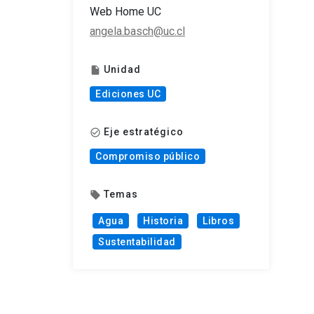
Web Home UC
angela.basch@uc.cl
Unidad
insert_drive_file
Ediciones UC
Eje estratégico
check_circle_outline
Compromiso público
Temas
local_offer
Agua
Historia
Libros
Sustentabilidad