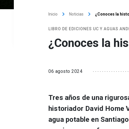
keyboard_arrow_right
keyboard_arrow_right
Inicio
Noticias
¿Conoces la histo
LIBRO DE EDICIONES UC Y AGUAS AND
¿Conoces la his
06 agosto 2024
Tres años de una rigurosa
historiador David Home Va
agua potable en Santiago