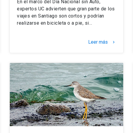
En el marco del Día Nacional sin Auto,
expertos UC advierten que gran parte de los
viajes en Santiago son cortos y podrían
realizarse en bicicleta o a pie, si…
Leer más
keyboard_arrow_right