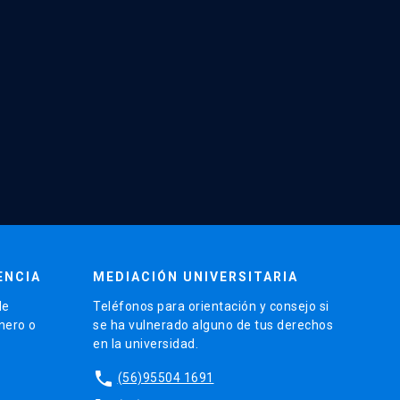
ENCIA
MEDIACIÓN UNIVERSITARIA
de
Teléfonos para orientación y consejo si
énero o
se ha vulnerado alguno de tus derechos
en la universidad.
phone
(56)95504 1691