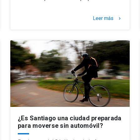
Leer más
keyboard_arrow_right
¿Es Santiago una ciudad preparada
para moverse sin automóvil?