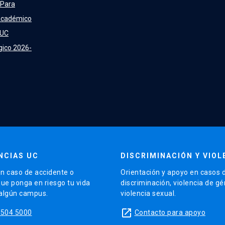
 Para
Académico
 UC
gico 2026-
NCIAS UC
DISCRIMINACIÓN Y VIOL
n caso de accidente o
Orientación y apoyo en casos 
que ponga en riesgo tu vida
discriminación, violencia de g
 algún campus.
violencia sexual.
launch
5504 5000
Contacto para apoyo