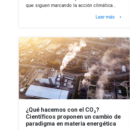
que siguen marcando la acción climática…
Leer más
keyboard_arrow_right
¿Qué hacemos con el CO₂?
Científicos proponen un cambio de
paradigma en materia energética