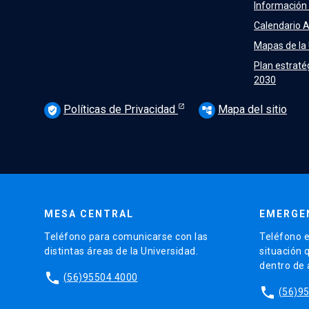
Información
Calendario 
Mapas de la
Plan estraté
2030
Políticas de Privacidad
Mapa del sitio
verified_user
account_tree
MESA CENTRAL
EMERGE
Teléfono para comunicarse con las
Teléfono e
distintas áreas de la Universidad.
situación 
dentro de
phone
(56)95504 4000
phone
(56)9