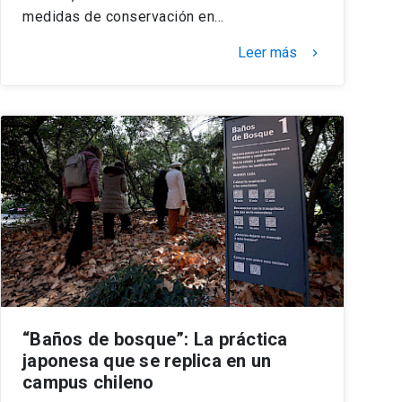
medidas de conservación en…
Leer más
keyboard_arrow_right
“Baños de bosque”: La práctica
japonesa que se replica en un
campus chileno