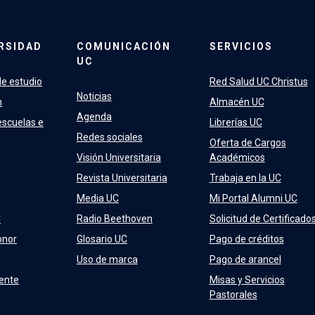
RSIDAD
COMUNICACIÓN
SERVICIOS
UC
e estudio
Red Salud UC Christus
Noticias
n
Almacén UC
Agenda
escuelas e
Librerías UC
Redes sociales
Oferta de Cargos
Visión Universitaria
Académicos
Revista Universitaria
Trabaja en la UC
Media UC
Mi Portal Alumni UC
C
Radio Beethoven
Solicitud de Certificado
onor
Glosario UC
Pago de créditos
Uso de marca
Pago de arancel
ente
Misas y Servicios
Pastorales