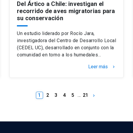
Del Ártico a Chile: investigan el
recorrido de aves migratorias para
su conservación
Un estudio liderado por Rocío Jara,
investigadora del Centro de Desarrollo Local
(CEDEL UC), desarrollado en conjunto con la
comunidad en torno a los humedales…
Leer más
keyboard_arrow_right
1
2
3
4
5
…
21
keyboard_arrow_right