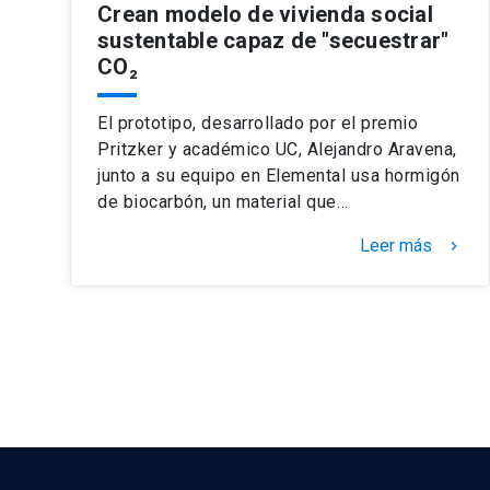
Crean modelo de vivienda social
sustentable capaz de "secuestrar"
CO₂
El prototipo, desarrollado por el premio
Pritzker y académico UC, Alejandro Aravena,
junto a su equipo en Elemental usa hormigón
de biocarbón, un material que…
Leer más
keyboard_arrow_right