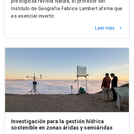
prestigiosa revista Nature, el profesor del
Instituto de Geografía Fabrice Lambert afirma que
es esencial invertir…
Leer más
keyboard_arrow_right
Investigación para la gestión hídrica
sostenible en zonas áridas y semiáridas