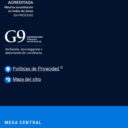
Políticas de Privacidad
verified_user
Mapa del sitio
account_tree
MESA CENTRAL