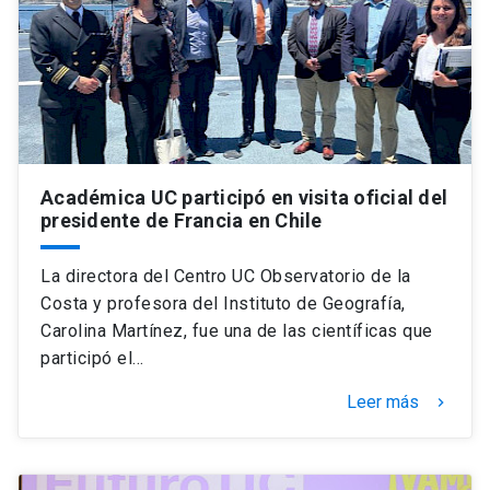
Universidad
keyboard_arrow_down
Información para
Futuros estudiantes
Go to english site
launch
Estudiantes
ACCESOS DIRECTOS
Académica UC participó en visita oficial del
presidente de Francia en Chile
Admisión
launch
Académicos
Mi Cuenta UC
launch
La directora del Centro UC Observatorio de la
Personal
Costa y profesora del Instituto de Geografía,
Correo UC
launch
Carolina Martínez, fue una de las científicas que
launch
Alumni
participó el…
Mi Portal UC
launch
Padres y familia
Leer más
keyboard_arrow_right
Medios
Biblioteca
launch
launch
Vecinos
Donaciones
launch