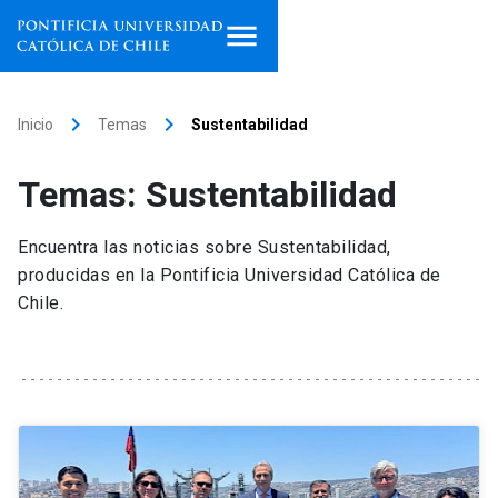
Inicio
keyboard_arrow_right
keyboard_arrow_right
Inicio
Temas
Sustentabilidad
Programas de estudio
Temas: Sustentabilidad
Facultades, escuelas e
institutos
Encuentra las noticias sobre Sustentabilidad,
producidas en la Pontificia Universidad Católica de
Investigación
Chile.
Internacionalización
launch
Extensión
Vinculación