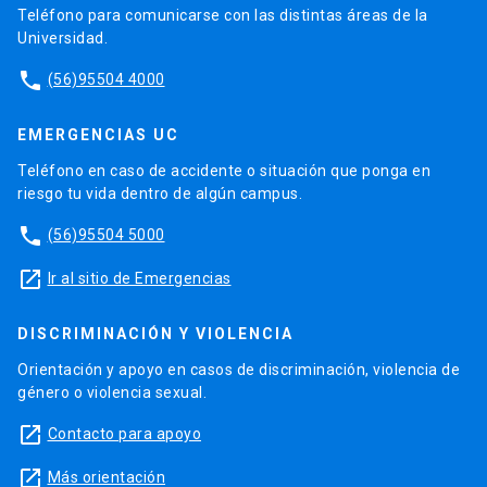
Teléfono para comunicarse con las distintas áreas de la
Universidad.
phone
(56)95504 4000
EMERGENCIAS UC
Teléfono en caso de accidente o situación que ponga en
riesgo tu vida dentro de algún campus.
phone
(56)95504 5000
launch
Ir al sitio de Emergencias
DISCRIMINACIÓN Y VIOLENCIA
Orientación y apoyo en casos de discriminación, violencia de
género o violencia sexual.
launch
Contacto para apoyo
launch
Más orientación