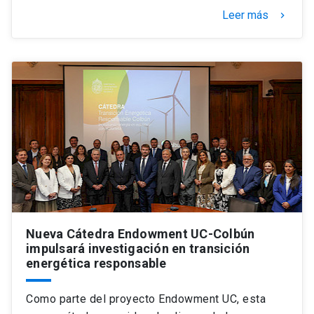
Leer más
keyboard_arrow_right
Nueva Cátedra Endowment UC-Colbún
impulsará investigación en transición
energética responsable
Como parte del proyecto Endowment UC, esta