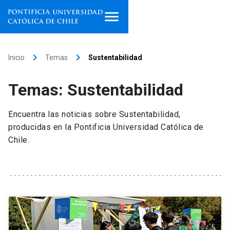
Inicio
keyboard_arrow_right
keyboard_arrow_right
Inicio
Temas
Sustentabilidad
Programas de estudio
Temas: Sustentabilidad
Facultades, escuelas e
institutos
Encuentra las noticias sobre Sustentabilidad,
producidas en la Pontificia Universidad Católica de
Investigación
Chile.
Internacionalización
launch
Extensión
Vinculación