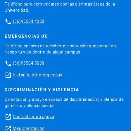
Teléfono para comunicarse con las distintas áreas de la
Universidad.
phone
(56)95504 4000
EMERGENCIAS UC
Teléfono en caso de accidente o situación que ponga en
riesgo tu vida dentro de algún campus.
phone
(56)95504 5000
launch
Ir al sitio de Emergencias
DISCRIMINACIÓN Y VIOLENCIA
Orientación y apoyo en casos de discriminación, violencia de
género o violencia sexual.
launch
Contacto para apoyo
launch
Más orientación