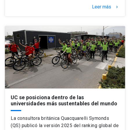
Leer más
keyboard_arrow_right
UC se posiciona dentro de las
universidades más sustentables del mundo
La consultora británica Quacquarelli Symonds
(QS) publicó la versión 2025 del ranking global de