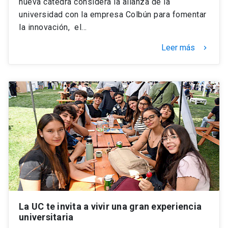
nueva cátedra considera la alianza de la
universidad con la empresa Colbún para fomentar
la innovación, el…
Leer más
keyboard_arrow_right
La UC te invita a vivir una gran experiencia
universitaria