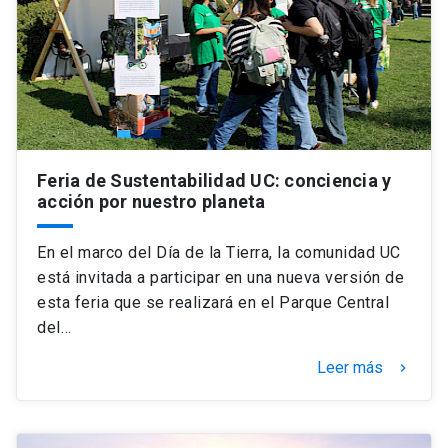
Universidad
keyboard_arrow_down
Información para
Futuros estudiantes
Go to english site
launch
Estudiantes
ACCESOS DIRECTOS
Feria de Sustentabilidad UC: conciencia y
acción por nuestro planeta
Admisión
launch
Académicos
Mi Cuenta UC
launch
En el marco del Día de la Tierra, la comunidad UC
Personal
está invitada a participar en una nueva versión de
Correo UC
launch
esta feria que se realizará en el Parque Central
launch
Alumni
del…
Mi Portal UC
launch
Padres y familia
Leer más
keyboard_arrow_right
Medios
Biblioteca
launch
launch
Vecinos
Donaciones
launch