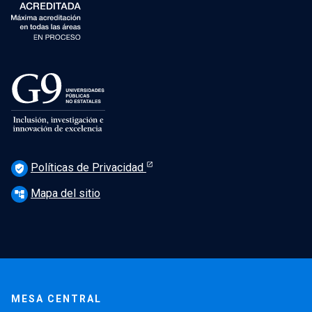
Políticas de Privacidad
verified_user
Mapa del sitio
account_tree
MESA CENTRAL