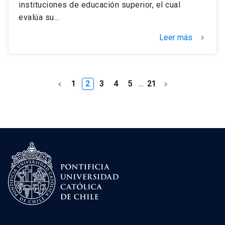
instituciones de educación superior, el cual
evalúa su…
Leer más
keyboard_arrow_right
1
2
3
4
5
…
21
keyboard_arrow_left
keyboard_arrow_right