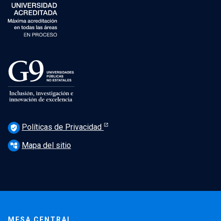
Políticas de Privacidad
verified_user
Mapa del sitio
account_tree
MESA CENTRAL