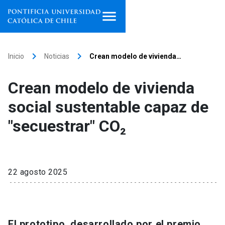
Inicio
keyboard_arrow_right
keyboard_arrow_right
Inicio
Noticias
Crean modelo de vivienda…
Programas de estudio
Crean modelo de vivienda
Facultades, escuelas e
social sustentable capaz de
institutos
"secuestrar" CO₂
Investigación
Internacionalización
launch
22 agosto 2025
Extensión
Vinculación
El prototipo, desarrollado por el premio