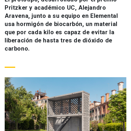
Universidad
Pritzker y académico UC, Alejandro
Aravena, junto a su equipo en Elemental
keyboard_arrow_down
Información para
usa hormigón de biocarbón, un material
que por cada kilo es capaz de evitar la
Futuros estudiantes
Go to english site
launch
liberación de hasta tres de dióxido de
Estudiantes
carbono.
ACCESOS DIRECTOS
Admisión
launch
Académicos
Mi Cuenta UC
launch
Personal
Correo UC
launch
launch
Alumni
Mi Portal UC
launch
Padres y familia
Medios
Biblioteca
launch
launch
Vecinos
Donaciones
launch