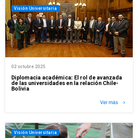
Visión Universitaria
02 octubre 2025
Diplomacia académica: El rol de avanzada
de las universidades en la relación Chile-
Bolivia
Ver más
keyboard_arrow_right
Visión Universitaria