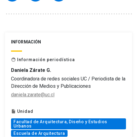
INFORMACIÓN
Información periodística
face
Daniela Zárate G.
Coordinadora de redes sociales UC / Periodista de la
Dirección de Medios y Publicaciones
daniela.zarate@uc.cl
Unidad
insert_drive_file
Facultad de Arquitectura, Diseño y Estudios
Urbanos
Escuela de Arquitectura