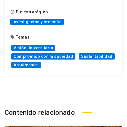
Eje estratégico
check_circle_outline
Investigación y creación
Temas
local_offer
Visión Universitaria
Compromiso con la sociedad
Sustentabilidad
Arquitectura
Contenido relacionado