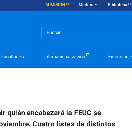
ADMISIÓN
Medios
arrow_drop_down
Biblioteca
ar la federación de estudiantes
 para liderar la federaci
Facultades
Internacionalización
Extensión
arrow_d
nir quién encabezará la FEUC se
noviembre. Cuatro listas de distintos