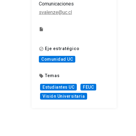
Comunicaciones
svalenze@uc.cl
insert_drive_file
Eje estratégico
check_circle_outline
Comunidad UC
Temas
local_offer
Estudiantes UC
FEUC
Visión Universitaria