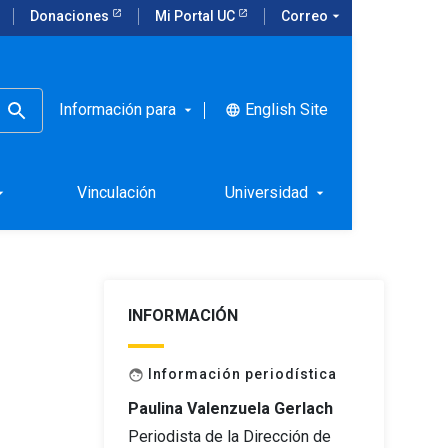
Donaciones
Mi Portal UC
Correo
arrow_drop_down
Información para
English Site
language
arrow_drop_down
ón de
Vinculación
Universidad
rop_down
arrow_drop_down
INFORMACIÓN
Información periodística
face
Paulina Valenzuela Gerlach
Periodista de la Dirección de