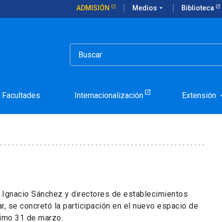
ADMISIÓN
Medios
arrow_drop_down
Biblioteca
olar Futuro del campus San Joaquín
lioteca Escolar Futuro d
Facultades
Internacionalización
Extensión
arrow_d
r Ignacio Sánchez y directores de establecimientos
ar, se concretó la participación en el nuevo espacio de
ximo 31 de marzo.