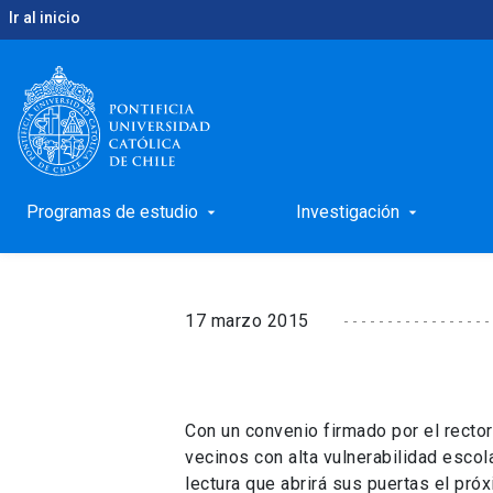
Ir al inicio
keyboard_arrow_right
keyboard_arrow_right
Inicio
Noticias
Dan el vamos a la Biblioteca Esc
Dan el vamos a la Bib
San Joaquín
Programas de estudio
Investigación
arrow_drop_down
arrow_drop_down
17 marzo 2015
Con un convenio firmado por el recto
vecinos con alta vulnerabilidad escol
lectura que abrirá sus puertas el pró