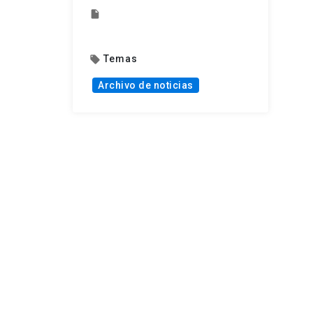
insert_drive_file
Temas
local_offer
Archivo de noticias