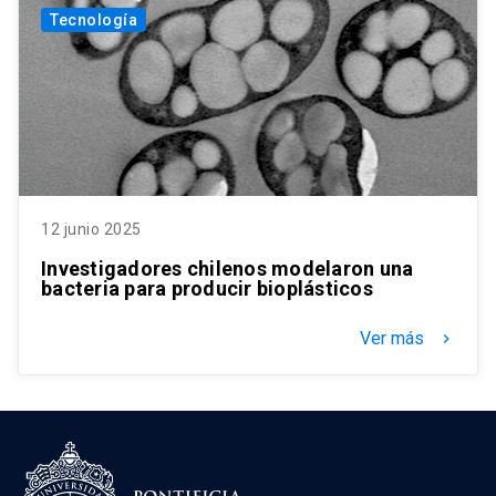
Tecnología
12 junio 2025
Investigadores chilenos modelaron una
bacteria para producir bioplásticos
Ver más
keyboard_arrow_right