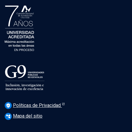
Políticas de Privacidad
verified_user
Mapa del sitio
account_tree