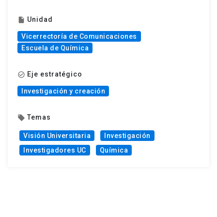
Unidad
insert_drive_file
Vicerrectoría de Comunicaciones
Escuela de Química
Eje estratégico
check_circle_outline
Investigación y creación
Temas
local_offer
Visión Universitaria
Investigación
Investigadores UC
Química