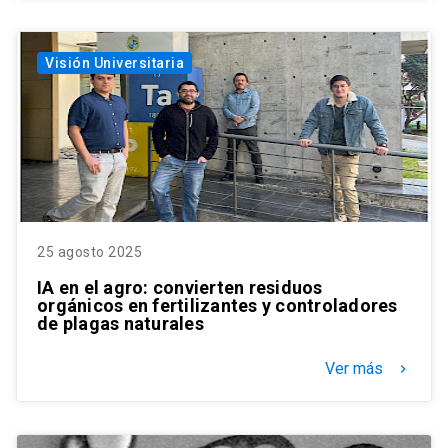
Visión Universitaria
25 agosto 2025
IA en el agro: convierten residuos
orgánicos en fertilizantes y controladores
de plagas naturales
Ver más
keyboard_arrow_right