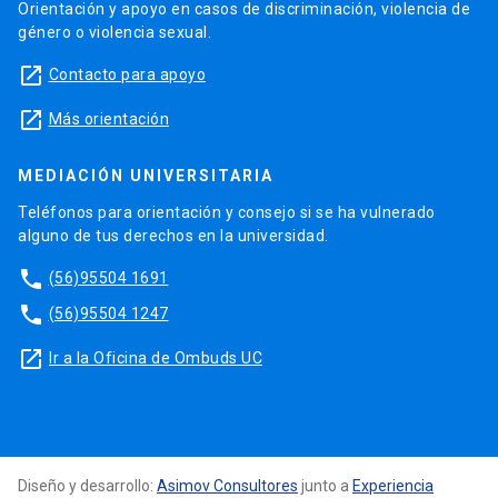
Orientación y apoyo en casos de discriminación, violencia de
género o violencia sexual.
launch
Contacto para apoyo
launch
Más orientación
MEDIACIÓN UNIVERSITARIA
Teléfonos para orientación y consejo si se ha vulnerado
alguno de tus derechos en la universidad.
phone
(56)95504 1691
phone
(56)95504 1247
launch
Ir a la Oficina de Ombuds UC
Diseño y desarrollo:
Asimov Consultores
junto a
Experiencia