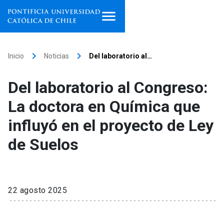
Inicio
keyboard_arrow_right
keyboard_arrow_right
Inicio
Noticias
Del laboratorio al…
Programas de estudio
Del laboratorio al Congreso:
Facultades, escuelas e
La doctora en Química que
institutos
influyó en el proyecto de Ley
Investigación
de Suelos
Internacionalización
launch
Extensión
22 agosto 2025
Vinculación