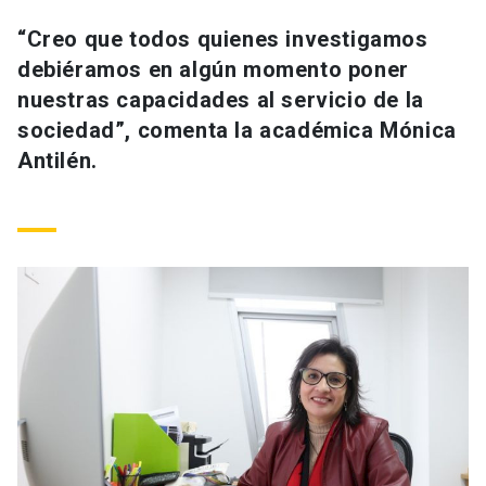
Universidad
“Creo que todos quienes investigamos
debiéramos en algún momento poner
keyboard_arrow_down
Información para
nuestras capacidades al servicio de la
Futuros estudiantes
Go to english site
launch
sociedad”, comenta la académica Mónica
Antilén.
Estudiantes
ACCESOS DIRECTOS
Admisión
launch
Académicos
Mi Cuenta UC
launch
Personal
Correo UC
launch
launch
Alumni
Mi Portal UC
launch
Padres y familia
Medios
Biblioteca
launch
launch
Vecinos
Donaciones
launch