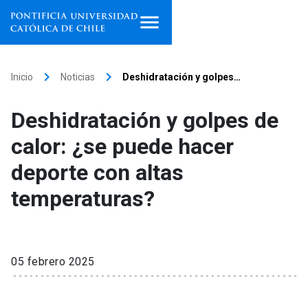
Inicio
keyboard_arrow_right
keyboard_arrow_right
Inicio
Noticias
Deshidratación y golpes…
Programas de estudio
Deshidratación y golpes de
Facultades, escuelas e
calor: ¿se puede hacer
institutos
deporte con altas
Investigación
temperaturas?
Internacionalización
launch
Extensión
05 febrero 2025
Vinculación