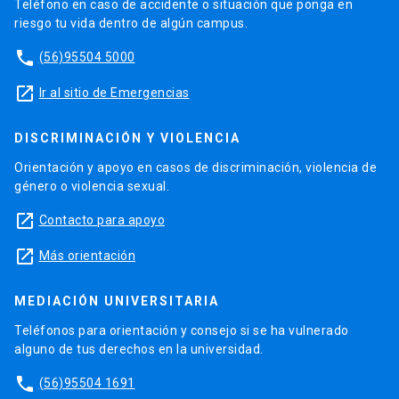
Teléfono en caso de accidente o situación que ponga en
riesgo tu vida dentro de algún campus.
phone
(56)95504 5000
launch
Ir al sitio de Emergencias
DISCRIMINACIÓN Y VIOLENCIA
Orientación y apoyo en casos de discriminación, violencia de
género o violencia sexual.
launch
Contacto para apoyo
launch
Más orientación
MEDIACIÓN UNIVERSITARIA
Teléfonos para orientación y consejo si se ha vulnerado
alguno de tus derechos en la universidad.
phone
(56)95504 1691