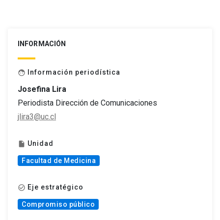
INFORMACIÓN
Información periodística
face
Josefina Lira
Periodista Dirección de Comunicaciones
jlira3@uc.cl
Unidad
insert_drive_file
Facultad de Medicina
Eje estratégico
check_circle_outline
Compromiso público