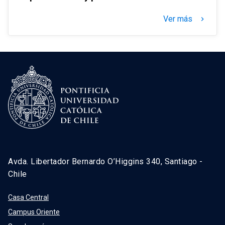
Ver más
keyboard_arrow_right
Avda. Libertador Bernardo O’Higgins 340, Santiago -
Chile
Casa Central
Campus Oriente