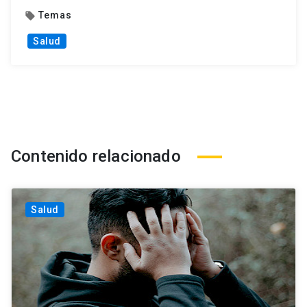
Temas
local_offer
Salud
Contenido relacionado
Salud