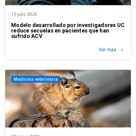
10 julio 2026
Modelo desarrollado por investigadores UC
reduce secuelas en pacientes que han
sufrido ACV
Ver más
keyboard_arrow_right
Medicina veterinaria