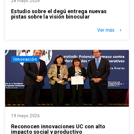
28 mayo 2026
Estudio sobre el degú entrega nuevas
pistas sobre la visión binocular
Ver más
keyboard_arrow_right
Innovación
19 mayo 2026
Reconocen innovaciones UC con alto
impacto social y productivo