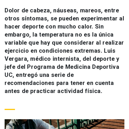
Universidad
Dolor de cabeza, náuseas, mareos, entre
otros síntomas, se pueden experimentar al
keyboard_arrow_down
Información para
hacer deporte con mucho calor. Sin
Futuros estudiantes
Go to english site
launch
embargo, la temperatura no es la única
variable que hay que considerar al realizar
Estudiantes
ACCESOS DIRECTOS
ejercicio en condiciones extremas. Luis
Vergara, médico internista, del deporte y
Admisión
launch
Académicos
jefe del Programa de Medicina Deportiva
Mi Cuenta UC
launch
UC, entregó una serie de
Personal
recomendaciones para tener en cuenta
Correo UC
launch
launch
Alumni
antes de practicar actividad física.
Mi Portal UC
launch
Padres y familia
Medios
Biblioteca
launch
launch
Vecinos
Donaciones
launch