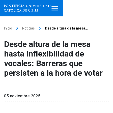
Inicio
keyboard_arrow_right
keyboard_arrow_right
Inicio
Noticias
Desde altura de la mesa…
Programas de estudio
Desde altura de la mesa
Facultades, escuelas e
hasta inflexibilidad de
institutos
vocales: Barreras que
Investigación
persisten a la hora de votar
Internacionalización
launch
Extensión
05 noviembre 2025
Vinculación