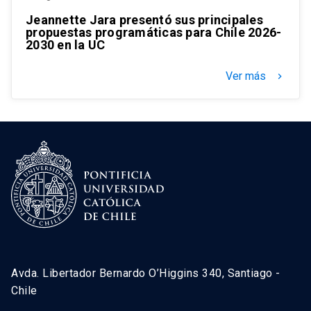
Jeannette Jara presentó sus principales
propuestas programáticas para Chile 2026-
2030 en la UC
Ver más
keyboard_arrow_right
Avda. Libertador Bernardo O’Higgins 340, Santiago -
Chile