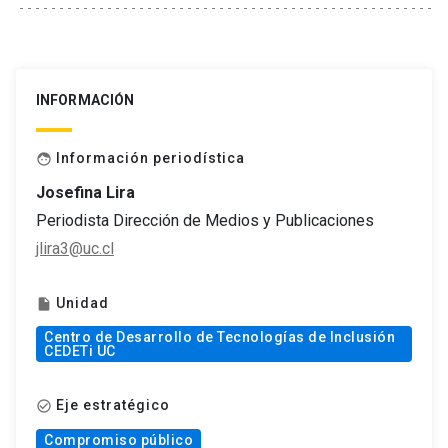
INFORMACIÓN
Información periodística
face
Josefina Lira
Periodista Dirección de Medios y Publicaciones
jlira3@uc.cl
Unidad
insert_drive_file
Centro de Desarrollo de Tecnologías de Inclusión
CEDETi UC
Eje estratégico
check_circle_outline
Compromiso público