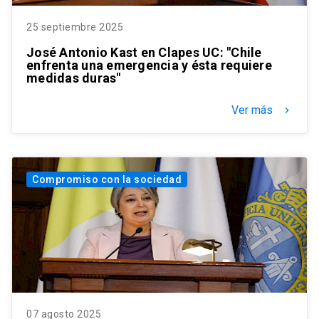
25 septiembre 2025
José Antonio Kast en Clapes UC: "Chile
enfrenta una emergencia y ésta requiere
medidas duras"
Ver más
keyboard_arrow_right
Compromiso con la sociedad
07 agosto 2025