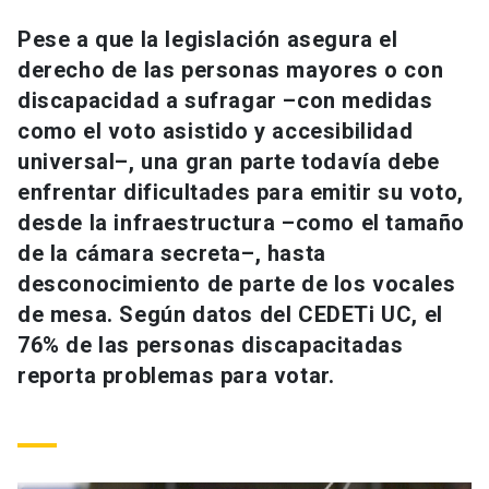
Universidad
Pese a que la legislación asegura el
derecho de las personas mayores o con
keyboard_arrow_down
Información para
discapacidad a sufragar –con medidas
Futuros estudiantes
Go to english site
launch
como el voto asistido y accesibilidad
universal–, una gran parte todavía debe
Estudiantes
ACCESOS DIRECTOS
enfrentar dificultades para emitir su voto,
desde la infraestructura –como el tamaño
Admisión
launch
Académicos
de la cámara secreta–, hasta
Mi Cuenta UC
launch
desconocimiento de parte de los vocales
Personal
de mesa. Según datos del CEDETi UC, el
Correo UC
launch
launch
Alumni
76% de las personas discapacitadas
Mi Portal UC
launch
reporta problemas para votar.
Padres y familia
Medios
Biblioteca
launch
launch
Vecinos
Donaciones
launch