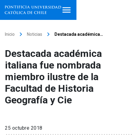
Inicio
keyboard_arrow_right
keyboard_arrow_right
Inicio
Noticias
Destacada académica…
Programas de estudio
Destacada académica
Facultades, escuelas e
italiana fue nombrada
institutos
miembro ilustre de la
Investigación
Facultad de Historia
Internacionalización
launch
Geografía y Cie
Extensión
Vinculación
25 octubre 2018