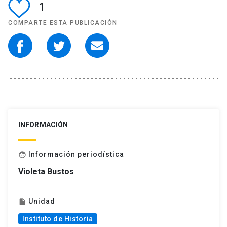
1
COMPARTE ESTA PUBLICACIÓN
INFORMACIÓN
Información periodística
face
Violeta Bustos
Unidad
insert_drive_file
Instituto de Historia