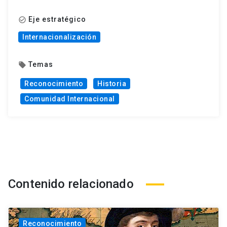
Eje estratégico
check_circle_outline
Internacionalización
Temas
local_offer
Reconocimiento
Historia
Comunidad Internacional
Contenido relacionado
Reconocimiento