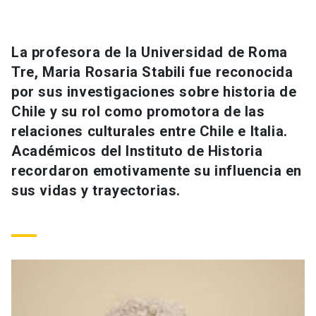
Universidad
keyboard_arrow_down
Información para
La profesora de la Universidad de Roma
Tre, Maria Rosaria Stabili fue reconocida
Futuros estudiantes
Go to english site
launch
por sus investigaciones sobre historia de
Chile y su rol como promotora de las
Estudiantes
ACCESOS DIRECTOS
relaciones culturales entre Chile e Italia.
Admisión
launch
Académicos del Instituto de Historia
Académicos
recordaron emotivamente su influencia en
Mi Cuenta UC
launch
Personal
sus vidas y trayectorias.
Correo UC
launch
launch
Alumni
Mi Portal UC
launch
Padres y familia
Medios
Biblioteca
launch
launch
Vecinos
Donaciones
launch