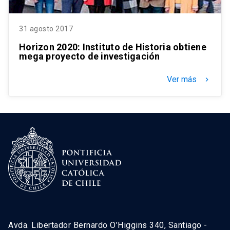
31 agosto 2017
Horizon 2020: Instituto de Historia obtiene
mega proyecto de investigación
Ver más
keyboard_arrow_right
Avda. Libertador Bernardo O’Higgins 340, Santiago -