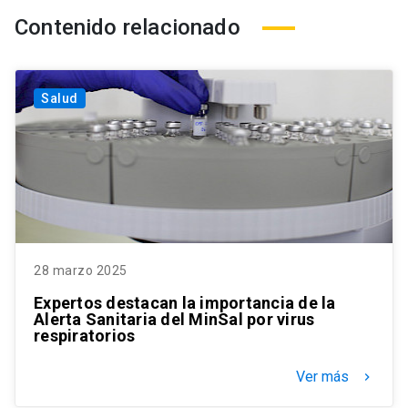
Contenido relacionado
Salud
28 marzo 2025
Expertos destacan la importancia de la
Alerta Sanitaria del MinSal por virus
respiratorios
Ver más
keyboard_arrow_right