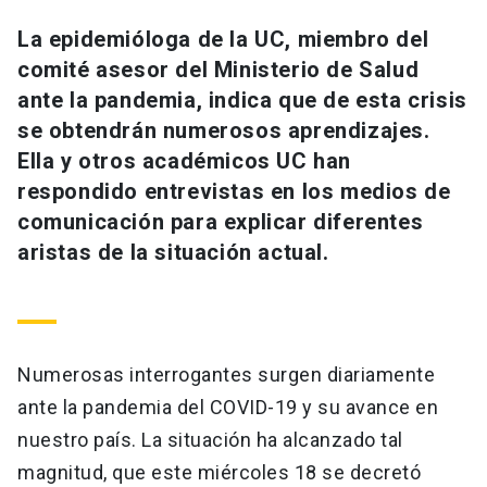
Universidad
La epidemióloga de la UC, miembro del
comité asesor del Ministerio de Salud
keyboard_arrow_down
Información para
ante la pandemia, indica que de esta crisis
Futuros estudiantes
Go to english site
launch
se obtendrán numerosos aprendizajes.
Ella y otros académicos UC han
Estudiantes
ACCESOS DIRECTOS
respondido entrevistas en los medios de
comunicación para explicar diferentes
Admisión
launch
Académicos
aristas de la situación actual.
Mi Cuenta UC
launch
Personal
Correo UC
launch
launch
Alumni
Mi Portal UC
launch
Numerosas interrogantes surgen diariamente
Padres y familia
ante la pandemia del COVID-19 y su avance en
Medios
Biblioteca
launch
nuestro país. La situación ha alcanzado tal
launch
Vecinos
Donaciones
launch
magnitud, que este miércoles 18 se decretó