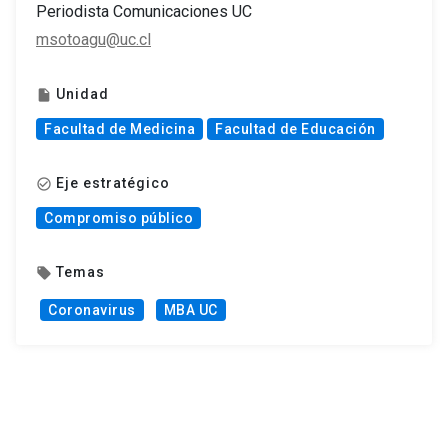
Periodista Comunicaciones UC
msotoagu@uc.cl
Unidad
insert_drive_file
Facultad de Medicina
Facultad de Educación
Eje estratégico
check_circle_outline
Compromiso público
Temas
local_offer
Coronavirus
MBA UC