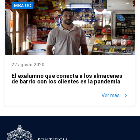
MBA UC
22 agosto 2020
El exalumno que conecta a los almacenes
de barrio con los clientes en la pandemia
Ver más
keyboard_arrow_right