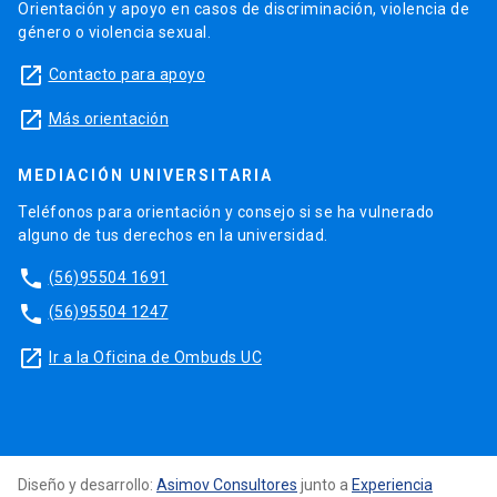
Orientación y apoyo en casos de discriminación, violencia de
género o violencia sexual.
launch
Contacto para apoyo
launch
Más orientación
MEDIACIÓN UNIVERSITARIA
Teléfonos para orientación y consejo si se ha vulnerado
alguno de tus derechos en la universidad.
phone
(56)95504 1691
phone
(56)95504 1247
launch
Ir a la Oficina de Ombuds UC
Diseño y desarrollo:
Asimov Consultores
junto a
Experiencia