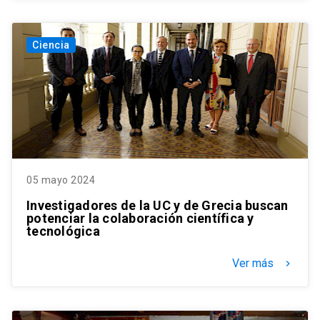
Ciencia
05 mayo 2024
Investigadores de la UC y de Grecia buscan
potenciar la colaboración científica y
tecnológica
Ver más
keyboard_arrow_right