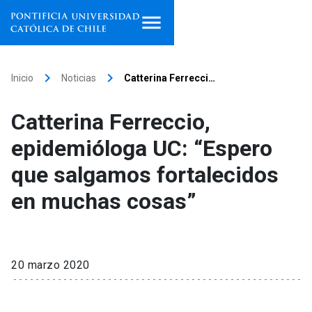
Inicio
keyboard_arrow_right
keyboard_arrow_right
Inicio
Noticias
Catterina Ferrecci…
Programas de estudio
Catterina Ferreccio,
Facultades, escuelas e
epidemióloga UC: “Espero
institutos
que salgamos fortalecidos
Investigación
en muchas cosas”
Internacionalización
launch
Extensión
20 marzo 2020
Vinculación