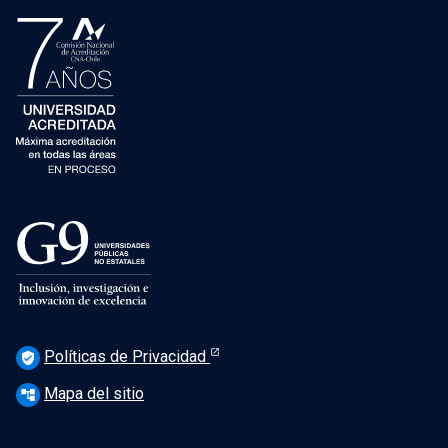
Políticas de Privacidad
verified_user
Mapa del sitio
account_tree