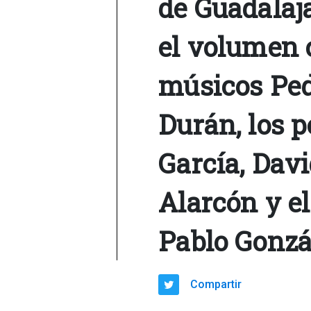
de Guadalaj
el volumen 
músicos Ped
Durán, los p
García, Dav
Alarcón y e
Pablo Gonzá
Compartir