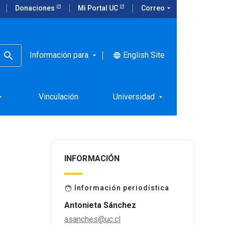
Donaciones
Mi Portal UC
Correo
arrow_drop_down
Información para
English Site
language
arrow_drop_down
ones,
Vinculación
Universidad
rop_down
arrow_drop_down
INFORMACIÓN
Información periodística
face
Antonieta Sánchez
asanches@uc.cl