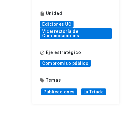
Unidad
insert_drive_file
Ediciones UC
Vicerrectoría de
Comunicaciones
Eje estratégico
check_circle_outline
Compromiso público
Temas
local_offer
Publicaciones
La Tríada