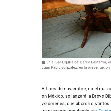
En el Bar Liguria del Barrio Lastarria, 
photo_camera
Juan Pablo González, en la presentación 
A fines de noviembre, en el marc
en México, se lanzará la Breve Bib
volúmenes, que aborda distintos 
un proyecto impulsado por
Edici