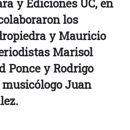
ara y Ediciones UC, en
colaboraron los
ropiedra y Mauricio
eriodistas Marisol
id Ponce y Rodrigo
l musicólogo Juan
lez.