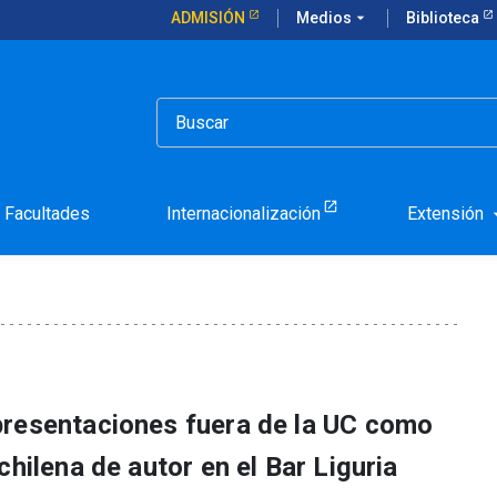
ADMISIÓN
Medios
arrow_drop_down
Biblioteca
o con coediciones, lanzamientos internacionales y alianzas
a su catálogo con coedici
ionales y alianzas
Facultades
Internacionalización
Extensión
arrow_d
presentaciones fuera de la UC como
chilena de autor en el Bar Liguria