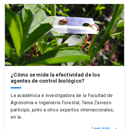
¿Cómo se mide la efectividad de los
agentes de control biológico?
La académica e investigadora de la Facultad de
Agronomía e Ingeniería Forestal, Tania Zaviezo
participó, junto a otros expertos internacionales,
en la…
Leer más
keyboard_arrow_right