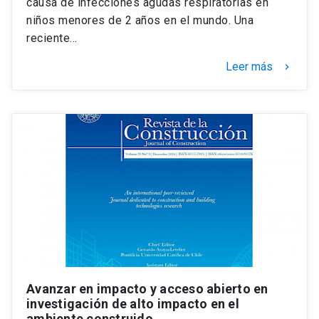
causa de infecciones agudas respiratorias en
niños menores de 2 años en el mundo. Una
reciente…
Leer más
keyboard_arrow_right
Avanzar en impacto y acceso abierto en
investigación de alto impacto en el
ambiente construido