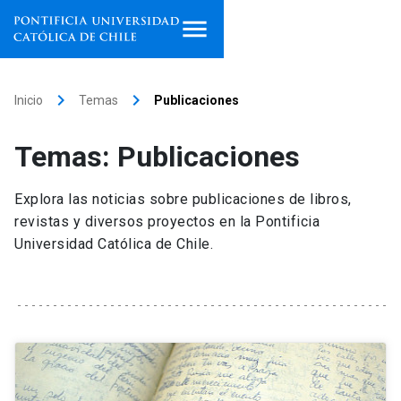
Inicio
keyboard_arrow_right
keyboard_arrow_right
Inicio
Temas
Publicaciones
Programas de estudio
Temas: Publicaciones
Facultades, escuelas e
institutos
Explora las noticias sobre publicaciones de libros,
revistas y diversos proyectos en la Pontificia
Investigación
Universidad Católica de Chile.
Internacionalización
launch
Extensión
Vinculación