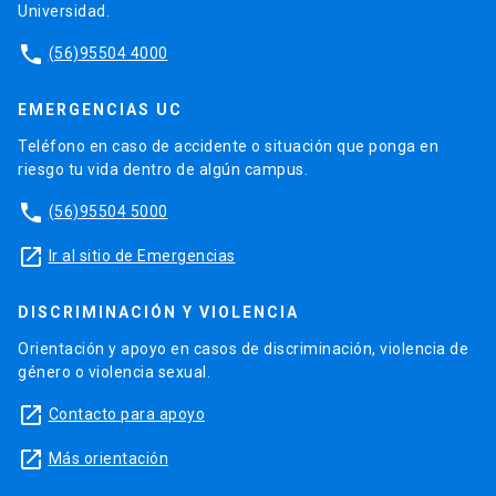
Universidad.
phone
(56)95504 4000
EMERGENCIAS UC
Teléfono en caso de accidente o situación que ponga en
riesgo tu vida dentro de algún campus.
phone
(56)95504 5000
launch
Ir al sitio de Emergencias
DISCRIMINACIÓN Y VIOLENCIA
Orientación y apoyo en casos de discriminación, violencia de
género o violencia sexual.
launch
Contacto para apoyo
launch
Más orientación