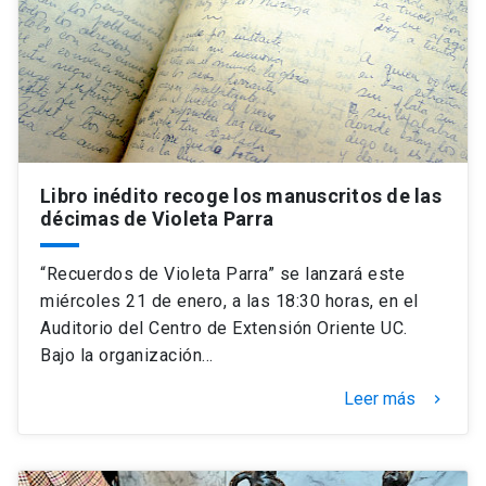
Universidad
keyboard_arrow_down
Información para
Futuros estudiantes
Go to english site
launch
Estudiantes
ACCESOS DIRECTOS
Libro inédito recoge los manuscritos de las
décimas de Violeta Parra
Admisión
launch
Académicos
Mi Cuenta UC
launch
“Recuerdos de Violeta Parra” se lanzará este
Personal
miércoles 21 de enero, a las 18:30 horas, en el
Correo UC
launch
Auditorio del Centro de Extensión Oriente UC.
launch
Alumni
Bajo la organización…
Mi Portal UC
launch
Padres y familia
Leer más
keyboard_arrow_right
Medios
Biblioteca
launch
launch
Vecinos
Donaciones
launch