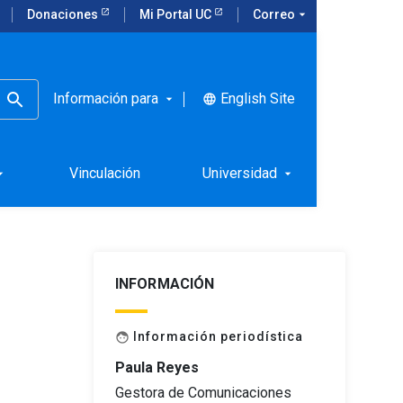
Donaciones
Mi Portal UC
Correo
arrow_drop_down
Información para
English Site
language
arrow_drop_down
e control
Vinculación
Universidad
rop_down
arrow_drop_down
INFORMACIÓN
Información periodística
face
Paula Reyes
Gestora de Comunicaciones