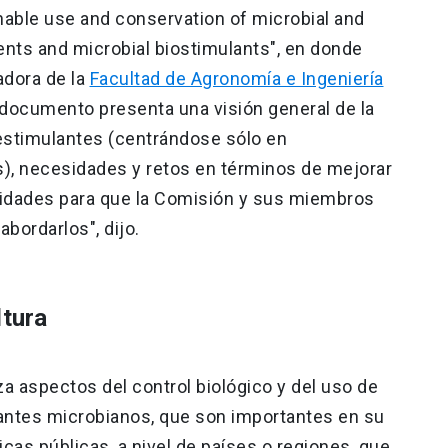
inable use and conservation of microbial and
gents and microbial biostimulants", en donde
adora de la
Facultad de Agronomía e Ingeniería
e documento presenta una visión general de la
oestimulantes (centrándose sólo en
), necesidades y retos en términos de mejorar
nidades para que la Comisión y sus miembros
bordarlos", dijo.
ltura
za aspectos del control biológico y del uso de
antes microbianos, que son importantes en su
icas públicas, a nivel de países o regiones, que