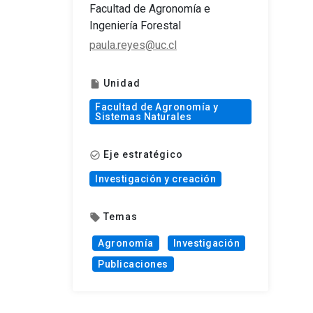
Facultad de Agronomía e
Ingeniería Forestal
paula.reyes@uc.cl
Unidad
insert_drive_file
Facultad de Agronomía y
Sistemas Naturales
Eje estratégico
check_circle_outline
Investigación y creación
Temas
local_offer
Agronomía
Investigación
Publicaciones