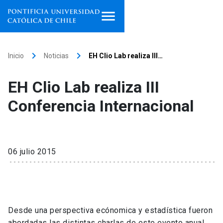
Inicio
keyboard_arrow_right
keyboard_arrow_right
Inicio
Noticias
EH Clio Lab realiza III…
Programas de estudio
EH Clio Lab realiza III
Facultades, escuelas e
Conferencia Internacional
institutos
Investigación
06 julio 2015
Internacionalización
launch
Extensión
Vinculación
Desde una perspectiva ecónomica y estadística fueron
abordadas las distintas charlas de este evento anual,