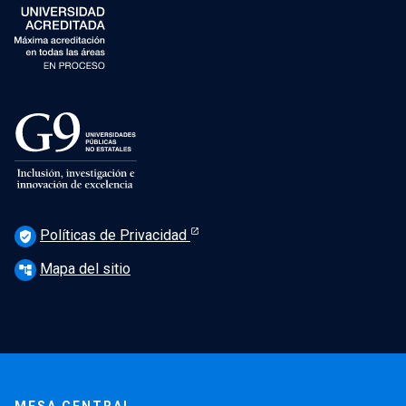
Políticas de Privacidad
verified_user
Mapa del sitio
account_tree
MESA CENTRAL