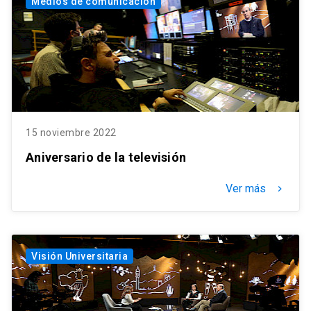
Medios de comunicación
15 noviembre 2022
Aniversario de la televisión
Ver más
keyboard_arrow_right
Visión Universitaria