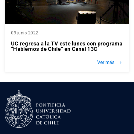
09 junio 2022
UC regresa a la TV este lunes con programa
“Hablemos de Chile” en Canal 13C
Ver más
keyboard_arrow_right