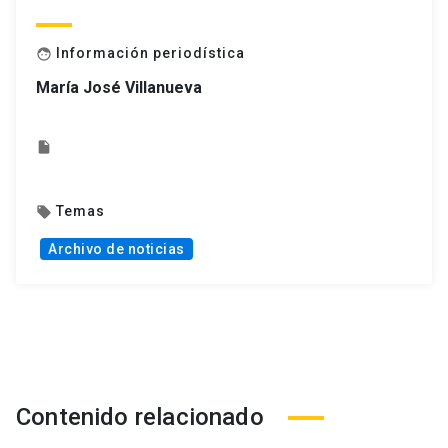
Información periodística
face
María José Villanueva
insert_drive_file
Temas
local_offer
Archivo de noticias
Contenido relacionado