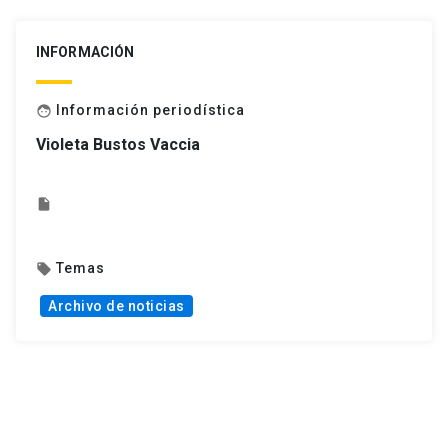
INFORMACIÓN
Información periodística
face
Violeta Bustos Vaccia
insert_drive_file
Temas
local_offer
Archivo de noticias