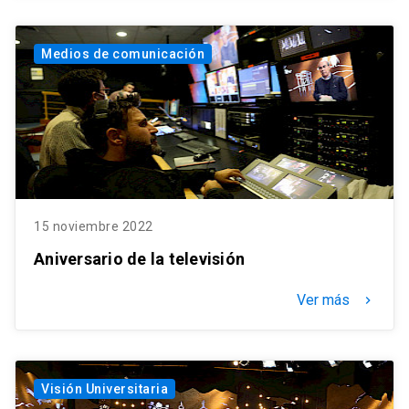
Medios de comunicación
15 noviembre 2022
Aniversario de la televisión
Ver más
keyboard_arrow_right
Visión Universitaria