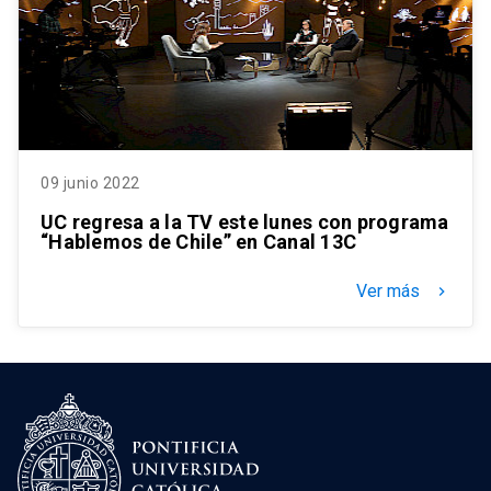
09 junio 2022
UC regresa a la TV este lunes con programa
“Hablemos de Chile” en Canal 13C
Ver más
keyboard_arrow_right