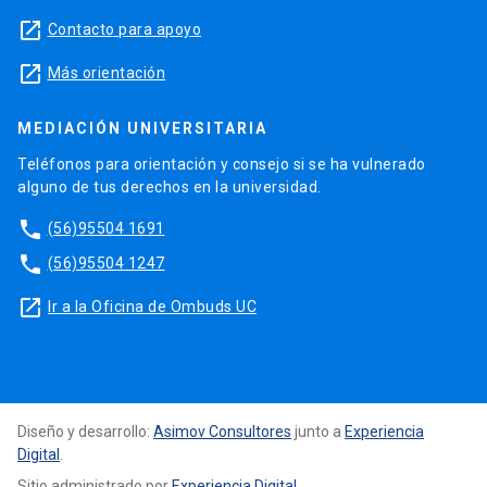
launch
Contacto para apoyo
launch
Más orientación
MEDIACIÓN UNIVERSITARIA
Teléfonos para orientación y consejo si se ha vulnerado
alguno de tus derechos en la universidad.
phone
(56)95504 1691
phone
(56)95504 1247
launch
Ir a la Oficina de Ombuds UC
Diseño y desarrollo:
Asimov Consultores
junto a
Experiencia
Digital
.
Sitio administrado por
Experiencia Digital
.