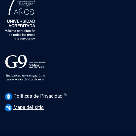
Políticas de Privacidad
verified_user
Mapa del sitio
account_tree