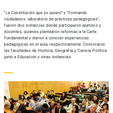
Universidad
"La Constitución que yo quiero" y "Formando
keyboard_arrow_down
Información para
ciudadanos. laboratorio de prácticas pedagógicas",
fueron dos instancias donde participaron alumnos y
Futuros estudiantes
Go to english site
launch
docentes, quienes plantearon reformas a la Carta
Fundamental y dieron a conocer experiencias
Estudiantes
ACCESOS DIRECTOS
pedagógicas en el aula, respectivamente. Convocaron
las facultades de Historia, Geografía y Ciencia Política
Admisión
launch
Académicos
junto a Educación y otras instancias.
Mi Cuenta UC
launch
Personal
Correo UC
launch
launch
Alumni
Mi Portal UC
launch
Padres y familia
Medios
Biblioteca
launch
launch
Vecinos
Donaciones
launch