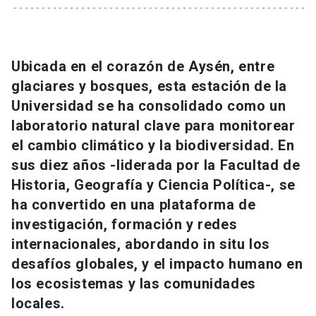
Universidad
keyboard_arrow_down
Información para
Ubicada en el corazón de Aysén, entre
Futuros estudiantes
Go to english site
launch
glaciares y bosques, esta estación de la
Universidad se ha consolidado como un
Estudiantes
ACCESOS DIRECTOS
laboratorio natural clave para monitorear
el cambio climático y la biodiversidad. En
Admisión
launch
Académicos
sus diez años -liderada por la Facultad de
Mi Cuenta UC
launch
Historia, Geografía y Ciencia Política-, se
Personal
ha convertido en una plataforma de
Correo UC
launch
launch
Alumni
investigación, formación y redes
Mi Portal UC
launch
internacionales, abordando in situ los
Padres y familia
desafíos globales, y el impacto humano en
Medios
Biblioteca
launch
los ecosistemas y las comunidades
launch
Vecinos
locales.
Donaciones
launch