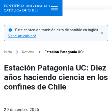
Inicio
Este contenido también está disponible en inglés.
info
close
Programas de estudio
Ver el articulo acá
Facultades, escuelas e
keyboard_arrow_right
keyboard_arrow_right
Inicio
Noticias
Estación Patagonia UC:
institutos
Estación Patagonia UC: Diez
Investigación
años haciendo ciencia en los
Internacionalización
launch
confines de Chile
Extensión
Vinculación
29 diciembre 2025