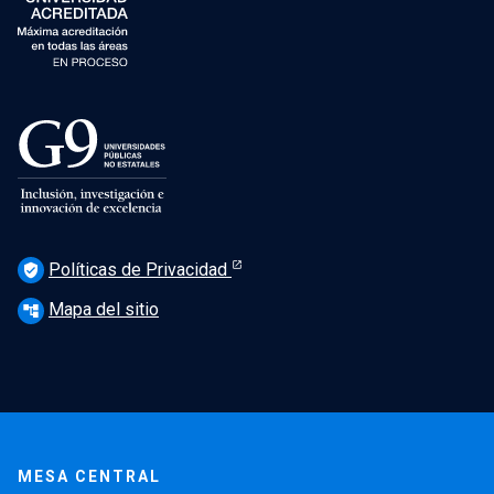
Políticas de Privacidad
verified_user
Mapa del sitio
account_tree
MESA CENTRAL