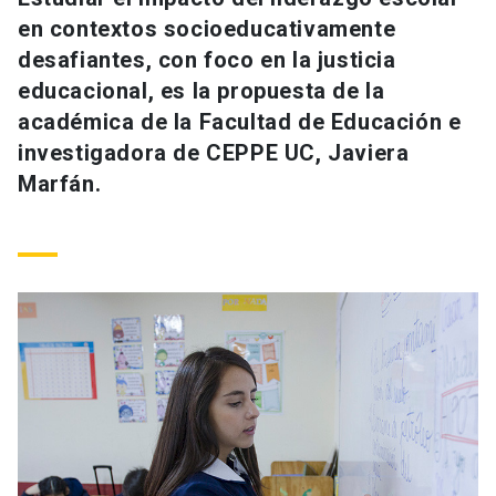
Universidad
en contextos socioeducativamente
desafiantes, con foco en la justicia
keyboard_arrow_down
Información para
educacional, es la propuesta de la
académica de la Facultad de Educación e
Futuros estudiantes
Go to english site
launch
investigadora de CEPPE UC, Javiera
Estudiantes
Marfán.
ACCESOS DIRECTOS
Admisión
launch
Académicos
Mi Cuenta UC
launch
Personal
Correo UC
launch
launch
Alumni
Mi Portal UC
launch
Padres y familia
Medios
Biblioteca
launch
launch
Vecinos
Donaciones
launch