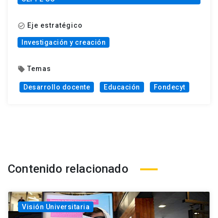
Eje estratégico
check_circle_outline
Investigación y creación
Temas
local_offer
Desarrollo docente
Educación
Fondecyt
Contenido relacionado
Visión Universitaria