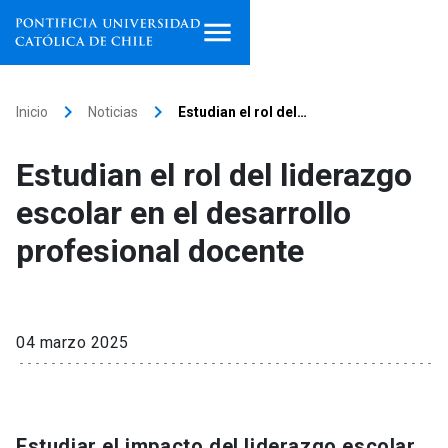
Inicio
keyboard_arrow_right
keyboard_arrow_right
Inicio
Noticias
Estudian el rol del…
Programas de estudio
Estudian el rol del liderazgo
Facultades, escuelas e
escolar en el desarrollo
institutos
profesional docente
Investigación
Internacionalización
launch
04 marzo 2025
Extensión
Vinculación
Estudiar el impacto del liderazgo escolar