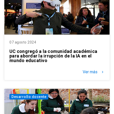
07 agosto 2024
UC congregó a la comunidad académica
para abordar la irrupción de la IA en el
mundo educativo
Ver más
keyboard_arrow_right
Desarrollo docente