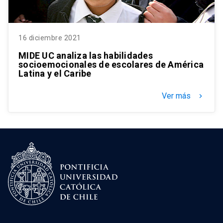
16 diciembre 2021
MIDE UC analiza las habilidades
socioemocionales de escolares de América
Latina y el Caribe
Ver más
keyboard_arrow_right