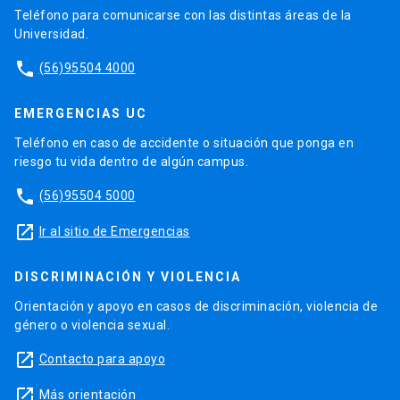
Teléfono para comunicarse con las distintas áreas de la
Universidad.
phone
(56)95504 4000
EMERGENCIAS UC
Teléfono en caso de accidente o situación que ponga en
riesgo tu vida dentro de algún campus.
phone
(56)95504 5000
launch
Ir al sitio de Emergencias
DISCRIMINACIÓN Y VIOLENCIA
Orientación y apoyo en casos de discriminación, violencia de
género o violencia sexual.
launch
Contacto para apoyo
launch
Más orientación